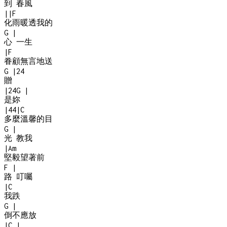
到 春風
|
|
F
化雨暖透我的
G
|
心 一生
|
F
眷顧無言地送
G
|
2
4
贈
|
2
4
G
|
是妳
|
4
4
|
C
多麼溫馨的目
G
|
光 教我
|
Am
堅毅望著前
F
|
路 叮囑
|
C
我跌
G
|
倒不應放
|
C
|