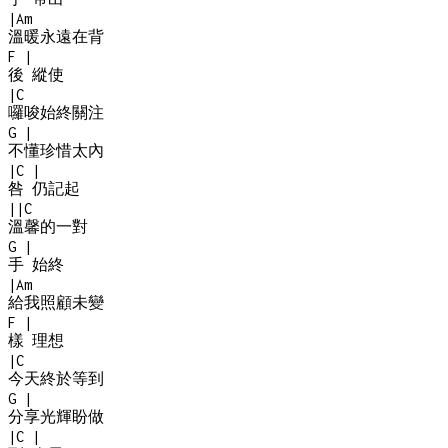
|
Am
溫暖永遠在背
F
|
後 縱使
|
C
囉唆始終關注
G
|
不懂珍惜太內
|
C
|
咎 仍記起
|
|
C
溫馨的一對
G
|
手 始終
|
Am
給我照顧未變
F
|
樣 理想
|
C
今天終於等到
G
|
分享光輝盼做
|
C
|