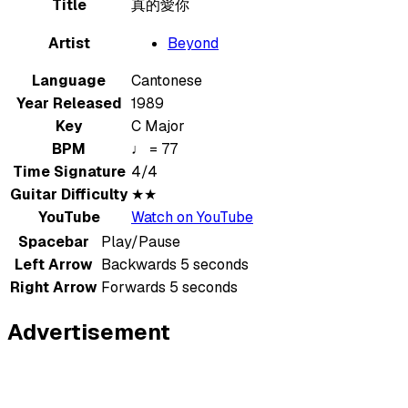
Title
真的愛你
Artist
Beyond
Language
Cantonese
Year Released
1989
Key
C Major
BPM
♩ = 77
Time Signature
4/4
Guitar Difficulty
★★
YouTube
Watch on YouTube
Spacebar
Play/Pause
Left Arrow
Backwards 5 seconds
Right Arrow
Forwards 5 seconds
Advertisement