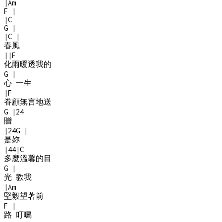
|
Am
F
|
|
C
G
|
|
C
|
春風
|
|
F
化雨暖透我的
G
|
心 一生
|
F
眷顧無言地送
G
|
2
4
贈
|
2
4
G
|
是妳
|
4
4
|
C
多麼溫馨的目
G
|
光 教我
|
Am
堅毅望著前
F
|
路 叮囑