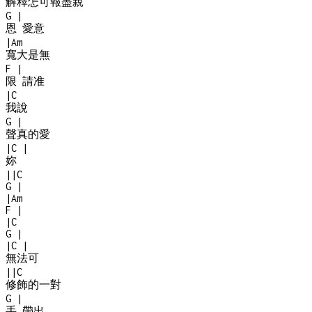
解釋怎可報盡親
G
|
恩 愛意
|
Am
寬大是無
F
|
限 請准
|
C
我說
G
|
聲真的愛
|
C
|
妳
|
|
C
G
|
|
Am
F
|
|
C
G
|
|
C
|
無法可
|
|
C
修飾的一對
G
|
手 帶出