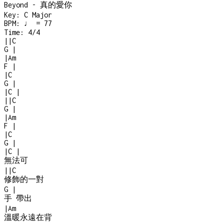
Beyond - 真的愛你
Key:
C Major
BPM:
♩ = 77
Time:
4/4
|
|
C
G
|
|
Am
F
|
|
C
G
|
|
C
|
|
|
C
G
|
|
Am
F
|
|
C
G
|
|
C
|
無法可
|
|
C
修飾的一對
G
|
手 帶出
|
Am
溫暖永遠在背