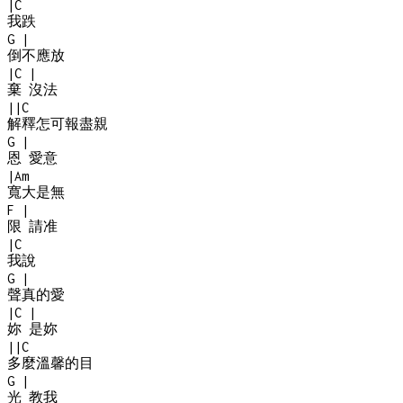
|
C
我跌
G
|
倒不應放
|
C
|
棄 沒法
|
|
C
解釋怎可報盡親
G
|
恩 愛意
|
Am
寬大是無
F
|
限 請准
|
C
我說
G
|
聲真的愛
|
C
|
妳 是妳
|
|
C
多麼溫馨的目
G
|
光 教我