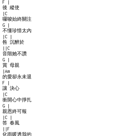
F
|
後 縱使
|
C
囉唆始終關注
G
|
不懂珍惜太內
|
C
|
咎 沉醉於
|
|
C
音階她不讚
G
|
賞 母親
|
Am
的愛卻永未退
F
|
讓 決心
|
C
衝開心中掙扎
G
|
親恩終可報
|
C
|
答 春風
|
|
F
化雨暖透我的