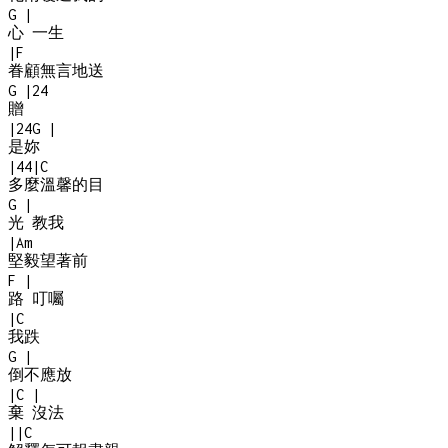
G
|
心 一生
|
F
眷顧無言地送
G
|
2
4
贈
|
2
4
G
|
是妳
|
4
4
|
C
多麼溫馨的目
G
|
光 教我
|
Am
堅毅望著前
F
|
路 叮囑
|
C
我跌
G
|
倒不應放
|
C
|
棄 沒法
|
|
C