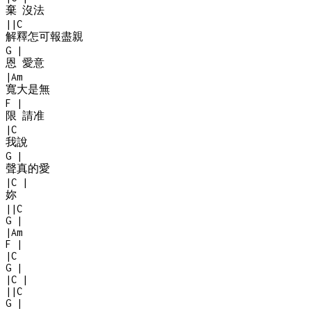
棄 沒法
|
|
C
解釋怎可報盡親
G
|
恩 愛意
|
Am
寬大是無
F
|
限 請准
|
C
我說
G
|
聲真的愛
|
C
|
妳
|
|
C
G
|
|
Am
F
|
|
C
G
|
|
C
|
|
|
C
G
|