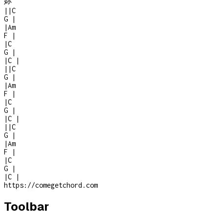
妳
|
|
C
G
|
|
Am
F
|
|
C
G
|
|
C
|
|
|
C
G
|
|
Am
F
|
|
C
G
|
|
C
|
|
|
C
G
|
|
Am
F
|
|
C
G
|
|
C
|
https://comegetchord.com
Toolbar