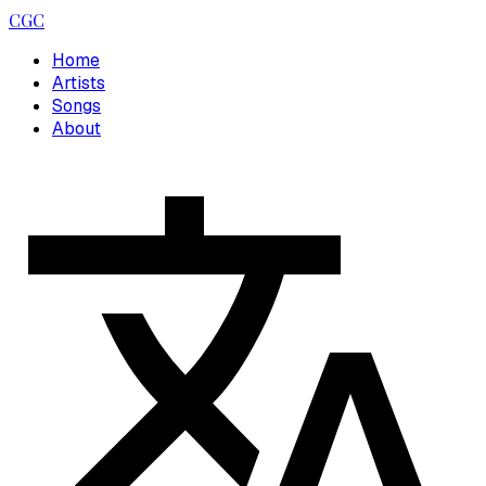
CGC
Home
Artists
Songs
About