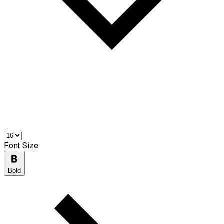
Font Size
Bold