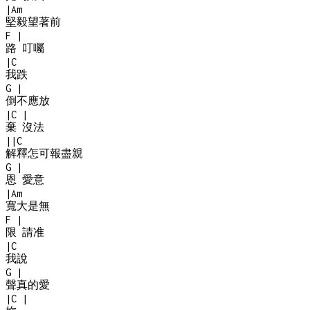
|
Am
堅毅望著前
F
|
路 叮囑
|
C
我跌
G
|
倒不應放
|
C
|
棄 沒法
|
|
C
解釋怎可報盡親
G
|
恩 愛意
|
Am
寬大是無
F
|
限 請准
|
C
我說
G
|
聲真的愛
|
C
|