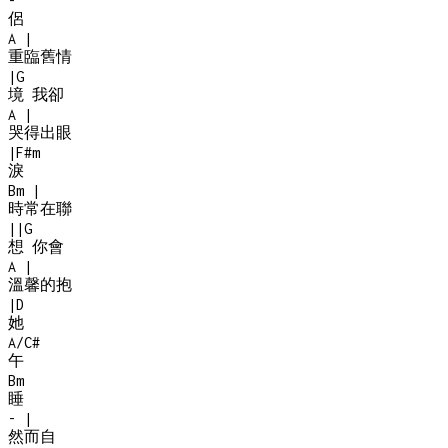
-
侶
A
|
重臨舊情
|
G
境 我卻
A
|
哭得出眼
|
F#m
淚
Bm
|
時常在聯
|
|
G
想 你會
A
|
溫馨的抱
|
D
她
A/C#
午
Bm
睡
-
|
然而自