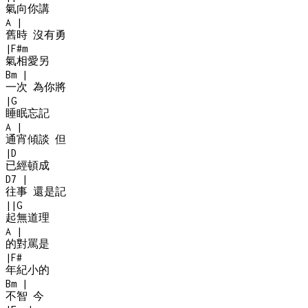
氣向你講
A
|
舊時 沒有勇
|
F#m
氣相愛另
Bm
|
一次 為你將
|
G
睡眠忘記
A
|
通宵傾談 但
|
D
已經頓成
D7
|
往事 還是記
|
|
G
起無道理
A
|
的對罵是
|
F#
年紀小的
Bm
|
不智 今