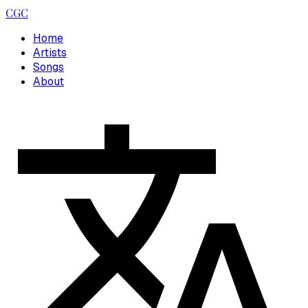
CGC
Home
Artists
Songs
About