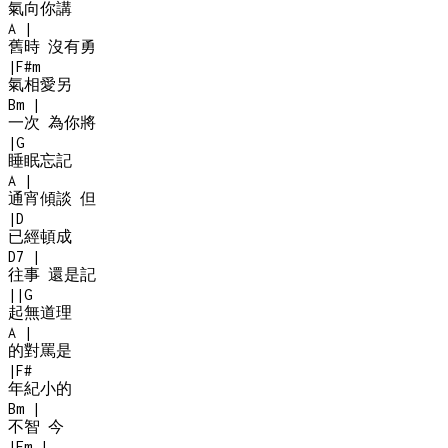
氣向你講
A
|
舊時 沒有勇
|
F#m
氣相愛另
Bm
|
一次 為你將
|
G
睡眠忘記
A
|
通宵傾談 但
|
D
已經頓成
D7
|
往事 還是記
|
|
G
起無道理
A
|
的對罵是
|
F#
年紀小的
Bm
|
不智 今
|
Em
|