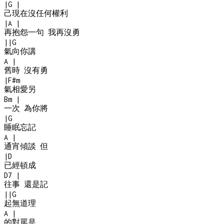
|
G
|
己現在沒任何權利
|
A
|
再抱怨一句 我再沒勇
|
|
G
氣向你講
A
|
舊時 沒有勇
|
F#m
氣相愛另
Bm
|
一次 為你將
|
G
睡眠忘記
A
|
通宵傾談 但
|
D
已經頓成
D7
|
往事 還是記
|
|
G
起無道理
A
|
的對罵是