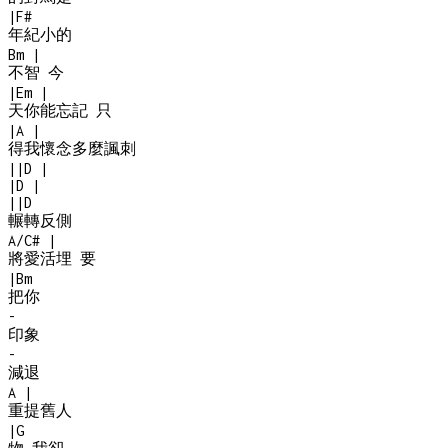
|
F#
年紀小的
Bm
|
不智 今
|
Em
|
天你能忘記 只
|
A
|
得我懷念多麼諷刺
|
|
D
|
|
D
|
|
|
D
輾轉反側
A/C#
|
將愛活埋 要
|
Bm
把你
-
印象
-
減退
A
|
重提舊人
|
G