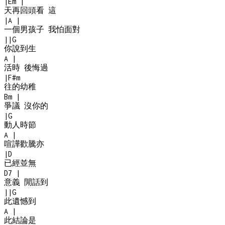
|
Em
|
天再回頭看 這
|
A
|
一個男孩子 我怕面對
|
|
G
你說到生
A
|
活時 後悔過
|
F#m
往的幼稚
Bm
|
爭議 沒你的
|
G
動人時節
A
|
喧譁歡騰亦
|
D
已經並無
D7
|
意義 閒話到
|
|
G
此遺憾到
A
|
此結論是