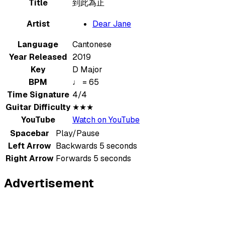
Title
到此為止
Artist
Dear Jane
Language
Cantonese
Year Released
2019
Key
D Major
BPM
♩ = 65
Time Signature
4/4
Guitar Difficulty
★★★
YouTube
Watch on YouTube
Spacebar
Play/Pause
Left Arrow
Backwards 5 seconds
Right Arrow
Forwards 5 seconds
Advertisement