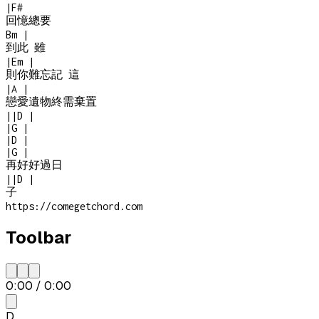
|
F#
回憶總要
Bm
|
到此 雖
|
Em
|
則你難忘記 這
|
A
|
戀愛遺物終需棄置
|
|
D
|
|
G
|
|
D
|
|
G
|
再好好過日
|
|
D
|
子
https://comegetchord.com
Toolbar
0:00
/
0:00
D