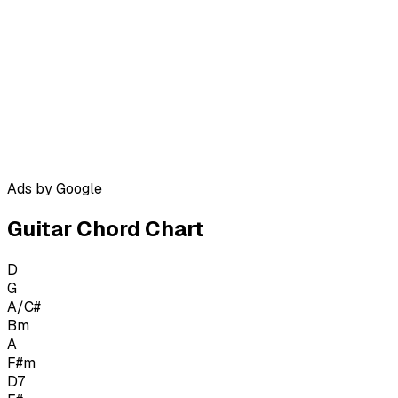
Ads by Google
Guitar Chord Chart
D
G
A/C#
Bm
A
F#m
D7