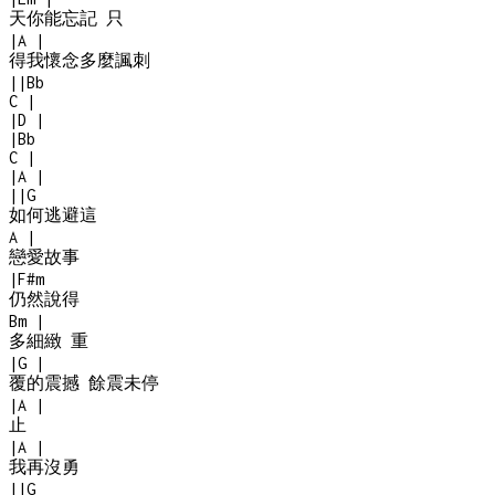
天你能忘記 只
|
A
|
得我懷念多麼諷刺
|
|
Bb
C
|
|
D
|
|
Bb
C
|
|
A
|
|
|
G
如何逃避這
A
|
戀愛故事
|
F#m
仍然說得
Bm
|
多細緻 重
|
G
|
覆的震撼 餘震未停
|
A
|
止
|
A
|
我再沒勇
|
|
G