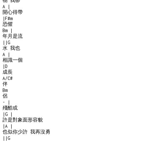
物 我卻
A
|
開心得帶
|
F#m
恐懼
Bm
|
年月是流
|
|
G
水 我也
A
|
相識一個
|
D
成長
A/C#
伴
Bm
侶
-
|
殘酷或
|
G
|
許是對象面形容貌
|
A
|
也似你少許 我再沒勇
|
|
G