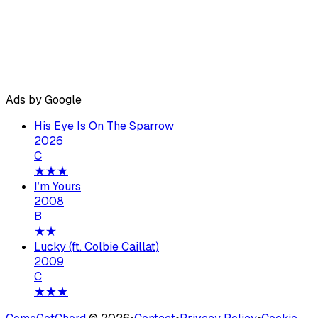
Ads by Google
His Eye Is On The Sparrow
2026
C
★★★
I’m Yours
2008
B
★★
Lucky (ft. Colbie Caillat)
2009
C
★★★