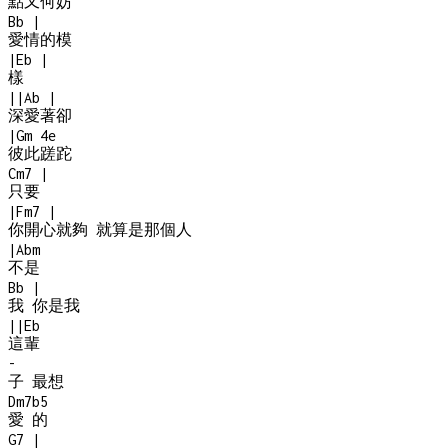
點又何妨
Bb
|
愛情的模
|
Eb
|
樣
|
|
Ab
|
深愛著卻
|
Gm
4e
彼此蹉跎
Cm7
|
只要
|
Fm7
|
你開心就夠 就算是那個人
|
Abm
不是
Bb
|
我 你是我
|
|
Eb
這輩
-
子 最想
Dm7b5
愛 的
G7
|