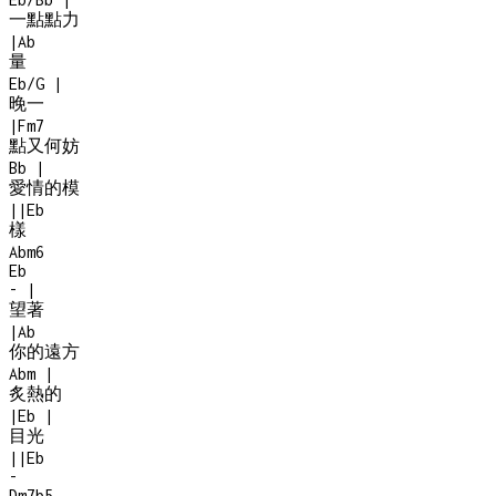
一點點力
|
Ab
量
Eb/G
|
晚一
|
Fm7
點又何妨
Bb
|
愛情的模
|
|
Eb
樣
Abm6
Eb
-
|
望著
|
Ab
你的遠方
Abm
|
炙熱的
|
Eb
|
目光
|
|
Eb
-
Dm7b5