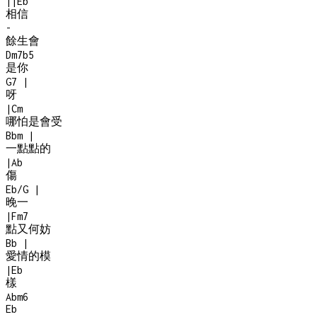
|
|
Eb
相信
-
餘生會
Dm7b5
是你
G7
|
呀
|
Cm
哪怕是會受
Bbm
|
一點點的
|
Ab
傷
Eb/G
|
晚一
|
Fm7
點又何妨
Bb
|
愛情的模
|
Eb
樣
Abm6
Eb