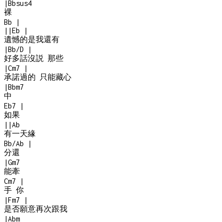
|
Bbsus4
裸
Bb
|
|
|
Eb
|
遺憾的是我還有
|
Bb/D
|
好多話沒説 那些
|
Cm7
|
承諾過的 只能藏心
|
Bbm7
中
Eb7
|
如果
|
|
Ab
有一天緣
Bb/Ab
|
分還
|
Gm7
能牽
Cm7
|
手 你
|
Fm7
|
是否願意再次跟我
|
Abm