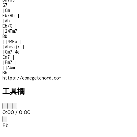
G7
|
|
Cm
Eb/Bb
|
|
Ab
Eb/G
|
|
2
4
Fm7
Bb
|
|
|
4
4
Eb
|
|
Abmaj7
|
|
Gm7
4e
Cm7
|
|
Fm7
|
|
|
Abm
Bb
|
https://comegetchord.com
工具欄
0:00
/
0:00
Eb