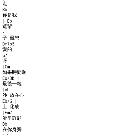
走
Bb
|
你是我
|
|
Eb
這輩
-
子 最想
Dm7b5
愛的
G7
|
呀
|
Cm
如果時間剩
Eb/Bb
|
最後一粒
|
Ab
沙 放在心
Eb/G
|
上 化成
|
Fm7
流星許願
Bb
|
在你身旁