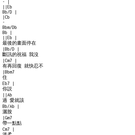
-
|
|
|
Eb
Bb/D
|
|
Cb
-
Bbm/Db
Bb
|
|
|
Eb
|
最後的畫面停在
|
Bb/D
|
斷訊的祝福 我沒
|
Cm7
|
有再回復 就快忍不
|
Bbm7
住
Eb7
|
你説
|
|
Ab
過 愛就該
Bb/Ab
|
灑脫
|
Gm7
帶一點點
Cm7
|
溫柔