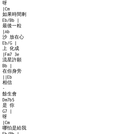
呀
|
Cm
如果時間剩
Eb/Bb
|
最後一粒
|
Ab
沙 放在心
Eb/G
|
上 化成
|
Fm7
3e
流星許願
Bb
|
在你身旁
|
|
Eb
相信
-
餘生會
Dm7b5
是 你
G7
|
呀
|
Cm
哪怕是給我
Eb/Bb
|