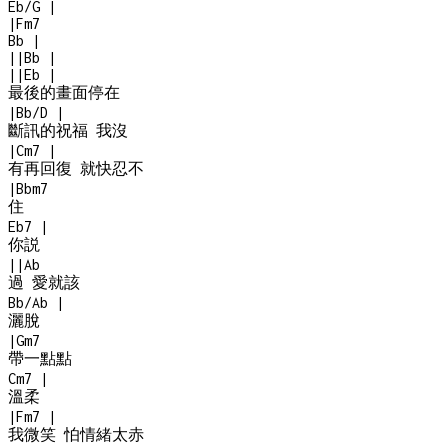
Eb/G
|
|
Fm7
Bb
|
|
|
Bb
|
|
|
Eb
|
最後的畫面停在
|
Bb/D
|
斷訊的祝福 我沒
|
Cm7
|
有再回復 就快忍不
|
Bbm7
住
Eb7
|
你説
|
|
Ab
過 愛就該
Bb/Ab
|
灑脫
|
Gm7
帶一點點
Cm7
|
溫柔
|
Fm7
|
我微笑 怕情緒太赤