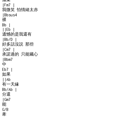
|
Fm7
|
我微笑 怕情緒太赤
|
Bbsus4
裸
Bb
|
|
|
Eb
|
遺憾的是我還有
|
Bb/D
|
好多話沒説 那些
|
Cm7
|
承諾過的 只能藏心
|
Bbm7
中
Eb7
|
如果
|
|
Ab
有一天緣
Bb/Ab
|
分還
|
Gm7
能
G/B
牽