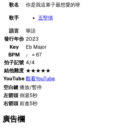
歌名
你是我這輩子最想愛的呀
歌手
五堅情
語言
華語
發行年份
2023
Key
Eb Major
BPM
♩ = 67
拍子記號
4/4
結他難度
★★★★★
YouTube
觀看YouTube
空白鍵
播放/暫停
左箭頭
倒退5秒
右箭頭
前進5秒
廣告欄