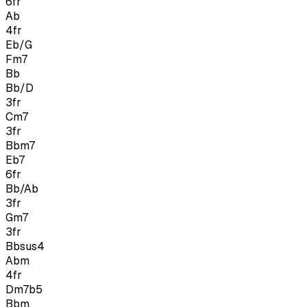
6
fr
Ab
4
fr
Eb/G
Fm7
Bb
Bb/D
3
fr
Cm7
3
fr
Bbm7
Eb7
6
fr
Bb/Ab
3
fr
Gm7
3
fr
Bbsus4
Abm
4
fr
Dm7b5
Bbm