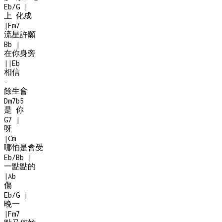
Eb/G
|
上 化成
|
Fm7
流星許願
Bb
|
在你身旁
|
|
Eb
相信
-
餘生會
Dm7b5
是 你
G7
|
呀
|
Cm
哪怕是會受
Eb/Bb
|
一點點的
|
Ab
傷
Eb/G
|
晚一
|
Fm7