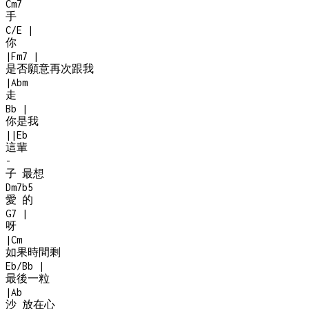
Cm7
手
C/E
|
你
|
Fm7
|
是否願意再次跟我
|
Abm
走
Bb
|
你是我
|
|
Eb
這輩
-
子 最想
Dm7b5
愛 的
G7
|
呀
|
Cm
如果時間剩
Eb/Bb
|
最後一粒
|
Ab
沙 放在心