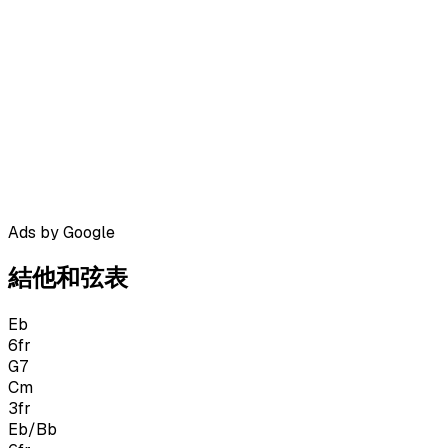
Ads by Google
結他和弦表
Eb
6
fr
G7
Cm
3
fr
Eb/Bb