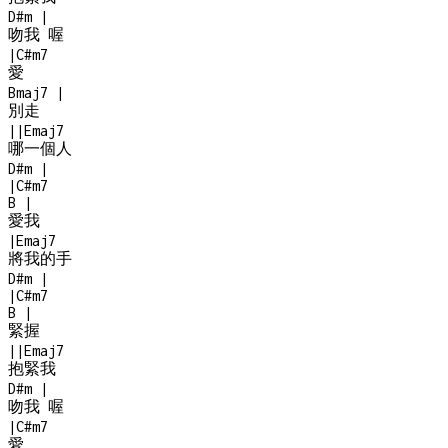
D#m
|
吻我 喔
|
C#m7
愛
Bmaj7
|
別走
|
|
Emaj7
哪一個人
D#m
|
|
C#m7
B
|
愛我
|
Emaj7
將我的手
D#m
|
|
C#m7
B
|
緊握
|
|
Emaj7
抱緊我
D#m
|
吻我 喔
|
C#m7
愛