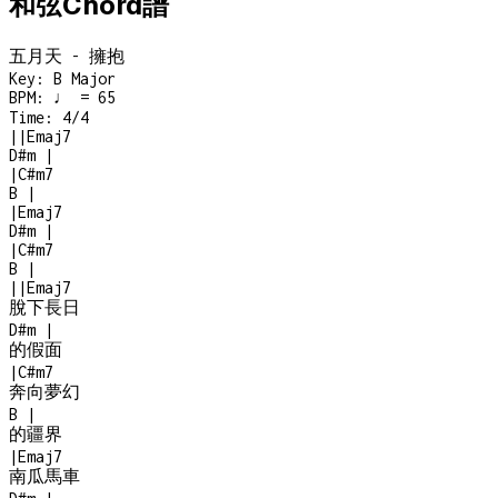
和弦Chord譜
五月天 - 擁抱
Key:
B Major
BPM:
♩ = 65
Time:
4/4
|
|
Emaj7
D#m
|
|
C#m7
B
|
|
Emaj7
D#m
|
|
C#m7
B
|
|
|
Emaj7
脫下長日
D#m
|
的假面
|
C#m7
奔向夢幻
B
|
的疆界
|
Emaj7
南瓜馬車