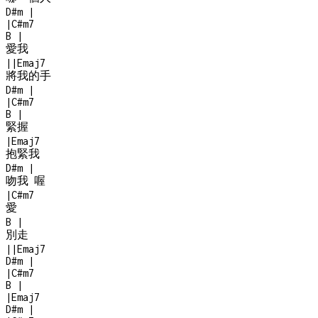
D#m
|
|
C#m7
B
|
愛我
|
|
Emaj7
將我的手
D#m
|
|
C#m7
B
|
緊握
|
Emaj7
抱緊我
D#m
|
吻我 喔
|
C#m7
愛
B
|
別走
|
|
Emaj7
D#m
|
|
C#m7
B
|
|
Emaj7
D#m
|