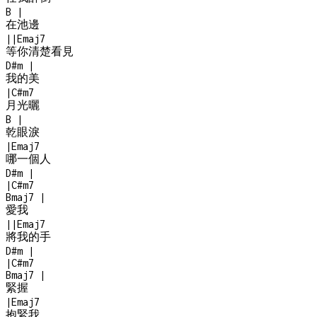
B
|
在池邊
|
|
Emaj7
等你清楚看見
D#m
|
我的美
|
C#m7
月光曬
B
|
乾眼淚
|
Emaj7
哪一個人
D#m
|
|
C#m7
Bmaj7
|
愛我
|
|
Emaj7
將我的手
D#m
|
|
C#m7
Bmaj7
|
緊握
|
Emaj7
抱緊我