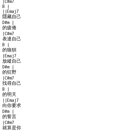
|
C#m7
B
|
|
|
Emaj7
隱藏自己
D#m
|
的疲倦
|
C#m7
表達自己
B
|
的狼狽
|
Emaj7
放縱自己
D#m
|
的狂野
|
C#m7
找尋自己
B
|
的明天
|
|
Emaj7
向你要求
D#m
|
的誓言
|
C#m7
就算是你