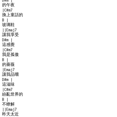
D#m
|
的午夜
|
C#m7
換上童話的
B
|
玻璃鞋
|
|
Emaj7
讓我享受
D#m
|
這感覺
|
C#m7
我是孤傲
B
|
的薔薇
|
Emaj7
讓我品嚐
D#m
|
這滋味
|
C#m7
紛亂世界的
B
|
不瞭解
|
|
Emaj7
昨天太近