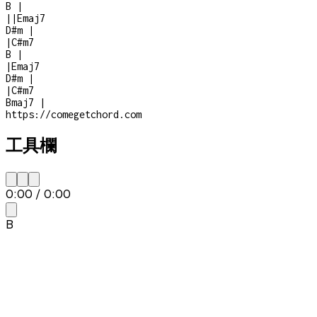
B
|
|
|
Emaj7
D#m
|
|
C#m7
B
|
|
Emaj7
D#m
|
|
C#m7
Bmaj7
|
https://comegetchord.com
工具欄
0:00
/
0:00
B