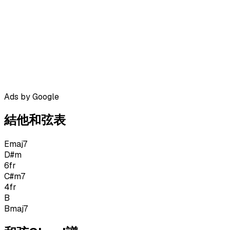
Ads by Google
結他和弦表
Emaj7
D#m
6
fr
C#m7
4
fr
B
Bmaj7