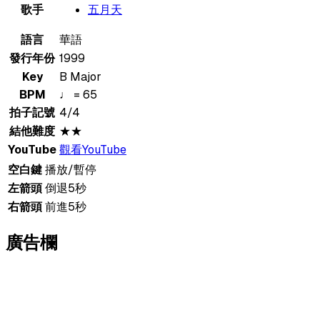
歌手
五月天
語言
華語
發行年份
1999
Key
B Major
BPM
♩ = 65
拍子記號
4/4
結他難度
★★
YouTube
觀看YouTube
空白鍵
播放/暫停
左箭頭
倒退5秒
右箭頭
前進5秒
廣告欄