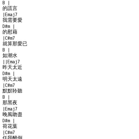
B
|
的謊言
|
Emaj7
我需要愛
D#m
|
的慰藉
|
C#m7
就算那愛已
B
|
如潮水
|
|
Emaj7
昨天太近
D#m
|
明天太遠
|
C#m7
默默聆聽
B
|
那黑夜
|
Emaj7
晚風吻盡
D#m
|
荷花葉
|
C#m7
任我醉倒