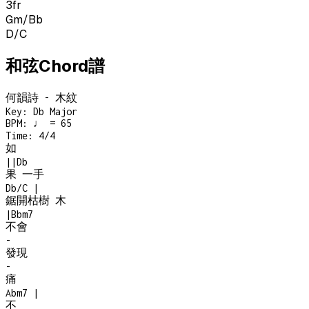
3
fr
Gm/Bb
D/C
和弦Chord譜
何韻詩 - 木紋
Key:
Db Major
BPM:
♩ = 65
Time:
4/4
如
|
|
Db
果 一手
Db/C
|
鋸開枯樹 木
|
Bbm7
不會
-
發現
-
痛
Abm7
|
不