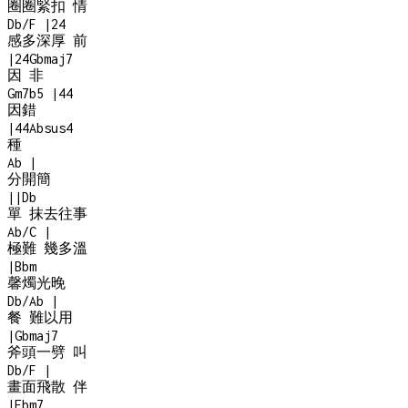
圈圈緊扣 情
Db/F
|
2
4
感多深厚 前
|
2
4
Gbmaj7
因 非
Gm7b5
|
4
4
因錯
|
4
4
Absus4
種
Ab
|
分開簡
|
|
Db
單 抹去往事
Ab/C
|
極難 幾多溫
|
Bbm
馨燭光晚
Db/Ab
|
餐 難以用
|
Gbmaj7
斧頭一劈 叫
Db/F
|
畫面飛散 伴
|
Ebm7