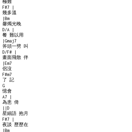
極難
F#7
|
幾多溫
|
Bm
馨燭光晚
D/A
|
餐 難以用
|
Gmaj7
斧頭一劈 叫
D/F#
|
畫面飛散 伴
|
Em7
侶沒
F#m7
了 記
G
憶會
A7
|
為患 倚
|
|
D
星細語 抱月
F#7
|
夜談 歷歷在
|
Bm