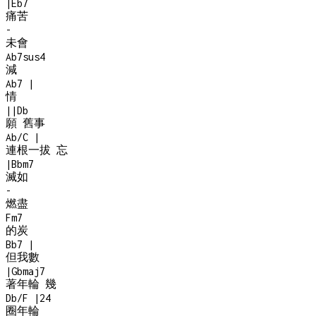
|
Eb7
痛苦
-
未會
Ab7sus4
減
Ab7
|
情
|
|
Db
願 舊事
Ab/C
|
連根一拔 忘
|
Bbm7
滅如
-
燃盡
Fm7
的炭
Bb7
|
但我數
|
Gbmaj7
著年輪 幾
Db/F
|
2
4
圈年輪