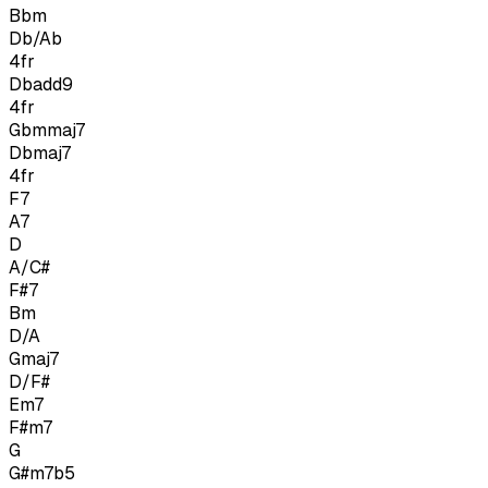
Bbm
Db/Ab
4
fr
Dbadd9
4
fr
Gbmmaj7
Dbmaj7
4
fr
F7
A7
D
A/C#
F#7
Bm
D/A
Gmaj7
D/F#
Em7
F#m7
G
G#m7b5