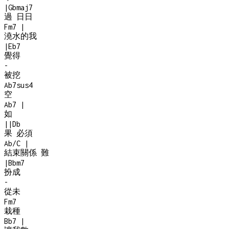
|
Gbmaj7
過 日日
Fm7
|
澆水的我
|
Eb7
覺得
-
被挖
Ab7sus4
空
Ab7
|
如
|
|
Db
果 必須
Ab/C
|
結束關係 難
|
Bbm7
扮成
-
從未
Fm7
栽種
Bb7
|