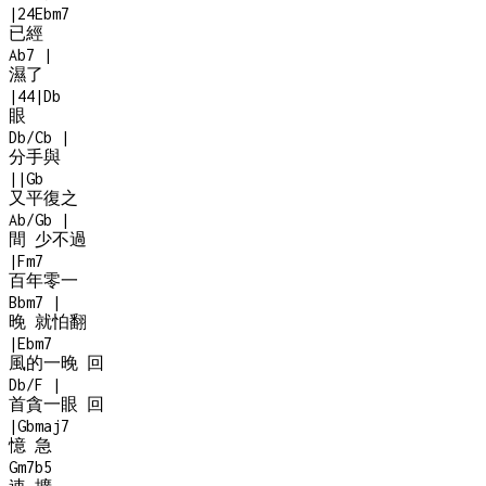
|
2
4
Ebm7
已經
Ab7
|
濕了
|
4
4
|
Db
眼
Db/Cb
|
分手與
|
|
Gb
又平復之
Ab/Gb
|
間 少不過
|
Fm7
百年零一
Bbm7
|
晚 就怕翻
|
Ebm7
風的一晚 回
Db/F
|
首貪一眼 回
|
Gbmaj7
憶 急
Gm7b5