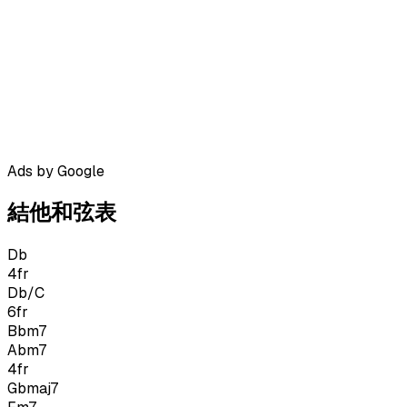
Ads by Google
結他和弦表
Db
4
fr
Db/C
6
fr
Bbm7
Abm7
4
fr
Gbmaj7