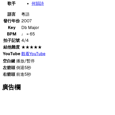
歌手
何韻詩
語言
粵語
發行年份
2007
Key
Db Major
BPM
♩ = 65
拍子記號
4/4
結他難度
★★★★★
YouTube
觀看YouTube
空白鍵
播放/暫停
左箭頭
倒退5秒
右箭頭
前進5秒
廣告欄