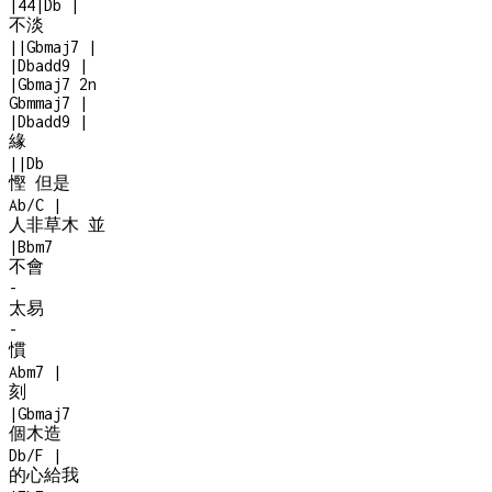
|
4
4
|
Db
|
不淡
|
|
Gbmaj7
|
|
Dbadd9
|
|
Gbmaj7
2n
Gbmmaj7
|
|
Dbadd9
|
緣
|
|
Db
慳 但是
Ab/C
|
人非草木 並
|
Bbm7
不會
-
太易
-
慣
Abm7
|
刻
|
Gbmaj7
個木造
Db/F
|
的心給我