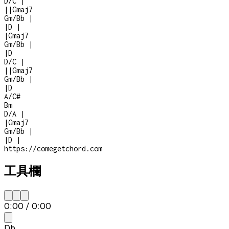
D/C
|
|
|
Gmaj7
Gm/Bb
|
|
D
|
|
Gmaj7
Gm/Bb
|
|
D
D/C
|
|
|
Gmaj7
Gm/Bb
|
|
D
A/C#
Bm
D/A
|
|
Gmaj7
Gm/Bb
|
|
D
|
https://comegetchord.com
工具欄
0:00
/
0:00
Db