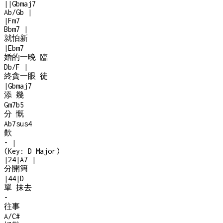
|
|
Gbmaj7
Ab/Gb
|
|
Fm7
Bbm7
|
就怕新
|
Ebm7
婚的一晚 臨
Db/F
|
終貪一眼 徒
|
Gbmaj7
添 幾
Gm7b5
分 慨
Ab7sus4
歎
-
|
(Key:
D Major
)
|
2
4
|
A7
|
分開簡
|
4
4
|
D
單 抹去
-
往事
A/C#