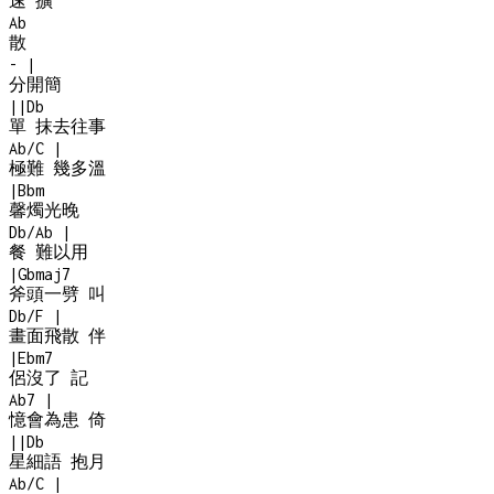
速 擴
Ab
散
-
|
分開簡
|
|
Db
單 抹去往事
Ab/C
|
極難 幾多溫
|
Bbm
馨燭光晚
Db/Ab
|
餐 難以用
|
Gbmaj7
斧頭一劈 叫
Db/F
|
畫面飛散 伴
|
Ebm7
侶沒了 記
Ab7
|
憶會為患 倚
|
|
Db
星細語 抱月
Ab/C
|