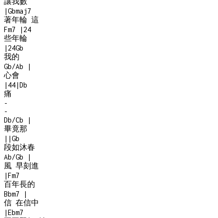
讓我數
|
Gbmaj7
著年輪 這
Fm7
|
2
4
些年輪
|
2
4
Gb
我的
Gb/Ab
|
心會
|
4
4
|
Db
痛
-
-
Db/Cb
|
畢竟那
|
|
Gb
段如沐春
Ab/Gb
|
風 早刻進
|
Fm7
百年長的
Bbm7
|
信 在信中
|
Ebm7