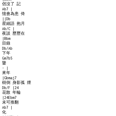
侶沒了 記
Ab7
|
憶會為患 倚
|
|
Db
星細語 抱月
Ab/C
|
夜談 歷歷在
|
Bbm
目錄
Db/Ab
下年
Gm7b5
鑒
-
|
來年
|
Gbmaj7
樹倒 身影孤 煙
Db/F
|
2
4
花散 年輪
|
2
4
Ebm7
未可推翻
Ab7
|
化