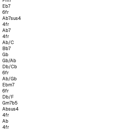
Fm7
Eb7
6
fr
Ab7sus4
4
fr
Ab7
4
fr
Ab/C
Bb7
Gb
Gb/Ab
Db/Cb
6
fr
Ab/Gb
Ebm7
6
fr
Db/F
Gm7b5
Absus4
4
fr
Ab
4
fr