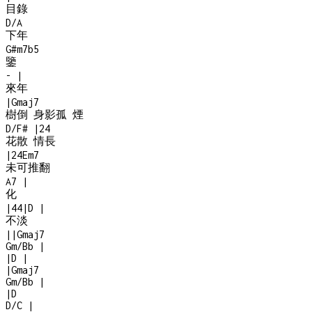
目錄
D/A
下年
G#m7b5
鑒
-
|
來年
|
Gmaj7
樹倒 身影孤 煙
D/F#
|
2
4
花散 情長
|
2
4
Em7
未可推翻
A7
|
化
|
4
4
|
D
|
不淡
|
|
Gmaj7
Gm/Bb
|
|
D
|
|
Gmaj7
Gm/Bb
|
|
D
D/C
|