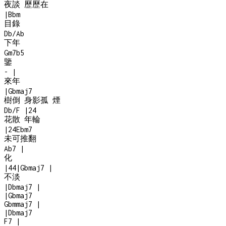
夜談 歷歷在
|
Bbm
目錄
Db/Ab
下年
Gm7b5
鑒
-
|
來年
|
Gbmaj7
樹倒 身影孤 煙
Db/F
|
2
4
花散 年輪
|
2
4
Ebm7
未可推翻
Ab7
|
化
|
4
4
|
Gbmaj7
|
不淡
|
Dbmaj7
|
|
Gbmaj7
Gbmmaj7
|
|
Dbmaj7
F7
|