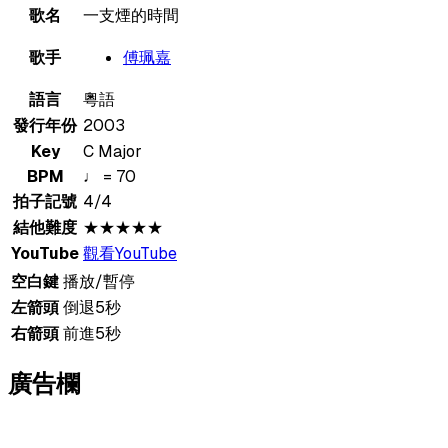
歌名
一支煙的時間
歌手
傅珮嘉
語言
粵語
發行年份
2003
Key
C Major
BPM
♩ = 70
拍子記號
4/4
結他難度
★★★★★
YouTube
觀看YouTube
空白鍵
播放/暫停
左箭頭
倒退5秒
右箭頭
前進5秒
廣告欄