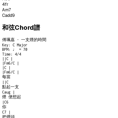
4
fr
Am7
Cadd9
和弦Chord譜
傅珮嘉 - 一支煙的時間
Key:
C Major
BPM:
♩ = 70
Time:
4/4
|
|
C
|
|
Fm6/C
|
|
C
|
|
Fm6/C
|
每當
|
|
C
點起一支
Caug
|
煙 便想起
|
C6
你
C7
|
把煙頭