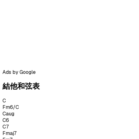
Ads by Google
結他和弦表
C
Fm6/C
Caug
C6
C7
Fmaj7