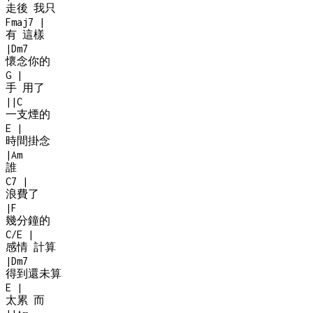
走後 我只
Fmaj7
|
有 這樣
|
Dm7
懷念你的
G
|
手 用了
|
|
C
一支煙的
E
|
時間掛念
|
Am
誰
C7
|
浪費了
|
F
幾分鐘的
C/E
|
感情 計算
|
Dm7
得到還未算
E
|
太累 而