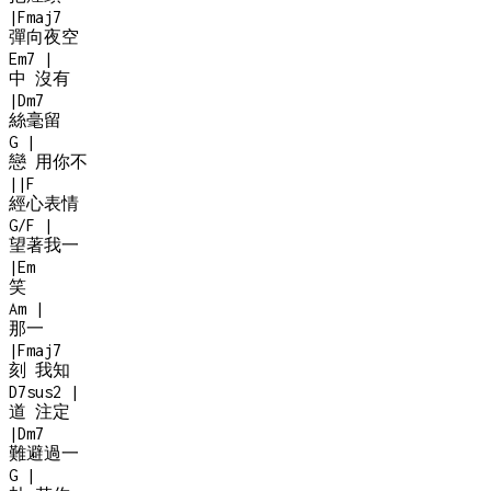
|
Fmaj7
彈向夜空
Em7
|
中 沒有
|
Dm7
絲毫留
G
|
戀 用你不
|
|
F
經心表情
G/F
|
望著我一
|
Em
笑
Am
|
那一
|
Fmaj7
刻 我知
D7sus2
|
道 注定
|
Dm7
難避過一
G
|