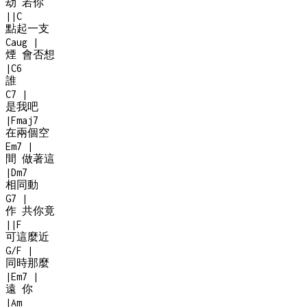
劫 若你
|
|
C
點起一支
Caug
|
煙 會否想
|
C6
誰
C7
|
是我吧
|
Fmaj7
在兩個空
Em7
|
間 做著這
|
Dm7
相同動
G7
|
作 共你竟
|
|
F
可這麼近
G/F
|
同時那麼
|
Em7
|
遠 你
|
Am