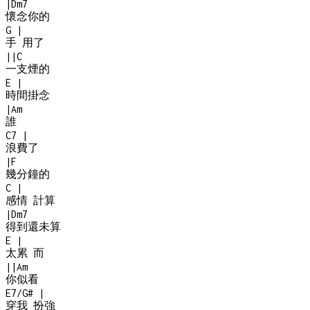
|
Dm7
懷念你的
G
|
手 用了
|
|
C
一支煙的
E
|
時間掛念
|
Am
誰
C7
|
浪費了
|
F
幾分鐘的
C
|
感情 計算
|
Dm7
得到還未算
E
|
太累 而
|
|
Am
你似看
E7/G#
|
穿我 扮強