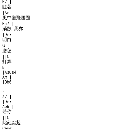
E7
|
隨著
|
Am
風中翻飛煙圈
Em7
|
消散 我亦
|
Dm7
明白
G
|
應怎
|
|
C
打算
E
|
|
Asus4
Am
|
|
Bb6
-
-
A7
|
|
Dm7
Ab6
|
若你
|
|
C
此刻點起
Caug
|