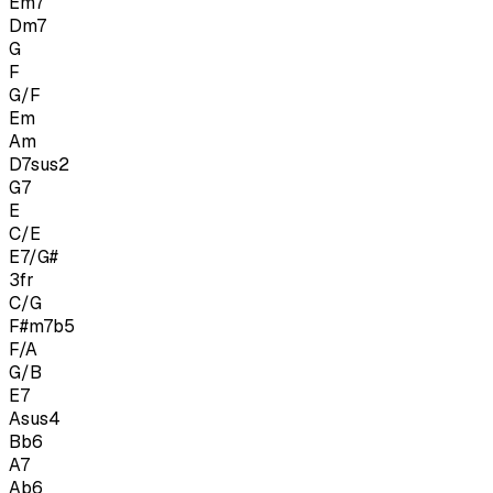
Em7
Dm7
G
F
G/F
Em
Am
D7sus2
G7
E
C/E
E7/G#
3
fr
C/G
F#m7b5
F/A
G/B
E7
Asus4
Bb6
A7
Ab6