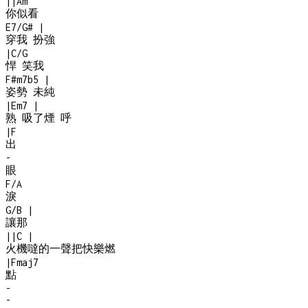
|
|
Am
你似看
E7/G#
|
穿我 扮強
|
C/G
悍 笑我
F#m7b5
|
姿勢 未純
|
Em7
|
熟 吸了煙 呼
|
F
出
-
眼
F/A
淚
G/B
|
讓那
|
|
C
|
火機噠的一聲把快樂燃
|
Fmaj7
點
-
-