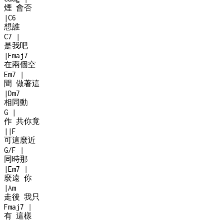
煙 會否
|
C6
想誰
C7
|
是我吧
|
Fmaj7
在兩個空
Em7
|
間 做著這
|
Dm7
相同動
G
|
作 共你竟
|
|
F
可這麼近
G/F
|
同時那
|
Em7
|
麼遠 你
|
Am
走後 我只
Fmaj7
|
有 這樣