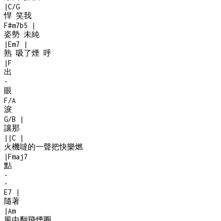
|
C/G
悍 笑我
F#m7b5
|
姿勢 未純
|
Em7
|
熟 吸了煙 呼
|
F
出
-
眼
F/A
淚
G/B
|
讓那
|
|
C
|
火機噠的一聲把快樂燃
|
Fmaj7
點
-
-
E7
|
隨著
|
Am
風中翻飛煙圈