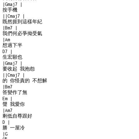
|
Gmaj7
|
按手機
|
|
Cmaj7
|
既然捱到這樣年紀
|
Bm7
|
我們何必爭拗受氣
|
Am
想過下半
D7
|
生宏願也
|
Gmaj7
|
要收起 我抱怨
|
|
Cmaj7
|
的 你怪責的 不想解
|
Bm7
答變作了無
Em
|
聲 我愛你
|
Am7
剩低自尊跟好
D
|
勝 一屋冷
|
G