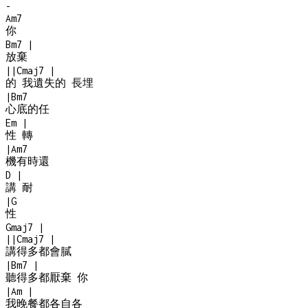
-
Am7
你
Bm7
|
放棄
|
|
Cmaj7
|
的 我遺失的 長埋
|
Bm7
心底的任
Em
|
性 轉
|
Am7
機有時還
D
|
講 耐
|
G
性
Gmaj7
|
|
|
Cmaj7
|
講得多都會膩
|
Bm7
|
聽得多都厭棄 你
|
Am
|
我晚餐都各自各