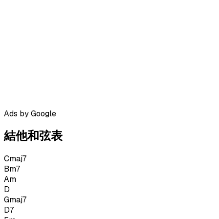
Ads by Google
結他和弦表
Cmaj7
Bm7
Am
D
Gmaj7
D7