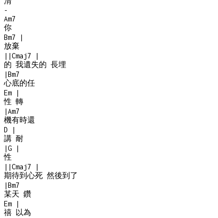
清
-
Am7
你
Bm7
|
放棄
|
|
Cmaj7
|
的 我遺失的 長埋
|
Bm7
心底的任
Em
|
性 轉
|
Am7
機有時還
D
|
講 耐
|
G
|
性
|
|
Cmaj7
|
期待到心死 然後到了
|
Bm7
某天 鑽
Em
|
禧 以為