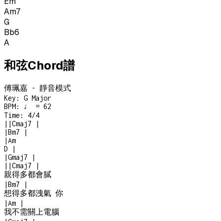
Em
Am7
G
Bb6
A
和弦Chord譜
傅珮嘉 - 靜音模式
Key:
G Major
BPM:
♩ = 62
Time:
4/4
|
|
Cmaj7
|
|
Bm7
|
|
Am
D
|
|
Gmaj7
|
|
|
Cmaj7
|
親得多都會膩
|
Bm7
|
想得多都洩氣 你
|
Am
|
我不需關上電腦