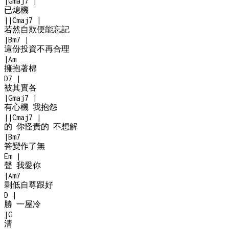
|
Gmaj7
|
已熄機
|
|
Cmaj7
|
若然自欺便能忘記
|
Bm7
|
這份投資不再合理
|
Am
擁抱著棉
D7
|
被其實各
|
Gmaj7
|
有心機 我抱怨
|
|
Cmaj7
|
的 你怪責的 不想解
|
Bm7
答變作了無
Em
|
聲 我愛你
|
Am7
剩低自尊跟好
D
|
勝 一屋冷
|
G
清