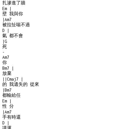
扎滲進了牆
Em
|
壁 我與你
|
Am7
被拉扯喘不過
D
|
氣 都不會
|
G
死
-
Am7
你
Bm7
|
放棄
|
|
Cmaj7
|
的 我遺失的 從來
|
Bm7
都輸給任
Em
|
性 分
|
Am7
手有時還
D
|
講運