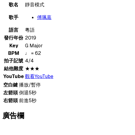
歌名
靜音模式
歌手
傅珮嘉
語言
粵語
發行年份
2019
Key
G Major
BPM
♩ = 62
拍子記號
4/4
結他難度
★★★
YouTube
觀看YouTube
空白鍵
播放/暫停
左箭頭
倒退5秒
右箭頭
前進5秒
廣告欄