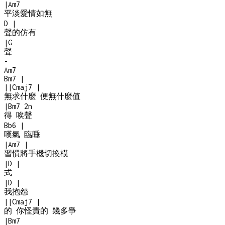
|
Am7
平淡愛情如無
D
|
聲的仿有
|
G
聲
-
Am7
Bm7
|
|
|
Cmaj7
|
無求什麼 便無什麼值
|
Bm7
2n
得 唉聲
Bb6
|
嘆氣 臨睡
|
Am7
|
習慣將手機切換模
|
D
|
式
|
D
|
我抱怨
|
|
Cmaj7
|
的 你怪責的 幾多爭
|
Bm7