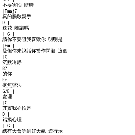
不要害怕 隨時
|
Fmaj7
真的膽敢親手
D
|
送花 離譜嗎
|
|
G
|
請你不要阻我喜歡你 明明是
|
Em
|
愛但你未說話你扮作閃避 這個
|
C
沉默冷靜
B7
的你
Em
亳無辦法
G/B
|
處理
|
C
其實我亦怕是
D
|
錯摸心理
|
|
G
|
總有天會等到好天氣 遊行示