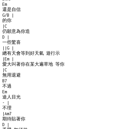
Em
還是自信
G/B
|
的你
|
C
仍願意為你造
D
|
一些驚喜
|
|
G
|
總有天會等到好天氣 遊行示
|
Em
|
愛大叫著你在某大遍草地 等你
|
C
無用退避
B7
不過
Em
途人目光
-
|
不理
|
Am7
期待貼著你
D
|