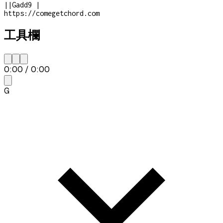
|
|
Gadd9
|
https://comegetchord.com
工具欄
0:00
/
0:00
G