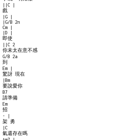
|
|
C
|
戲
|
G
|
|
G/B
2n
Cm
|
|
D
|
即使
|
|
C
2
你未太在意不感
G/B
2a
到
Em
|
驚訝 現在
|
Bm
要說愛你
B7
請準備
Em
招
-
|
架 勇
|
C
氣還存在嗎
Am7
|