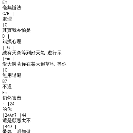
Em
亳無辦法
G/B
|
處理
|
C
其實我亦怕是
D
|
錯摸心理
|
|
G
|
總有天會等到好天氣 遊行示
|
Em
|
愛大叫著你在某大遍草地 等你
|
C
無用退避
B7
不過
Em
仍然害羞
-
|
2
4
的你
|
2
4
Am7
|
4
4
還是顧忌太不
|
4
4
D
|
爭氣 明知做