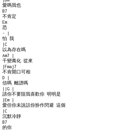
愛嗎我也
B7
不肯定
Em
恐
-
|
怕 我
|
C
以為存在嗎
Am7
|
千變萬化 從來
|
Fmaj7
不肯開口可相
D
|
信嗎 離譜嗎
|
|
G
|
請你不要阻我喜歡你 明明是
|
Em
|
愛但你未說話你扮作閃避 這個
|
C
沉默冷靜
B7
的你