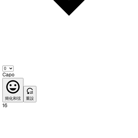
Capo
簡化和弦
重設
16