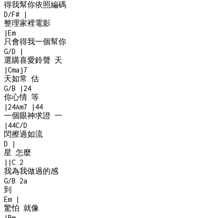
得我幫你依照編碼
D/F#
|
整理家裡電影
|
Em
只會得我一個幫你
G/D
|
選購喜愛鈴聲 天
|
Cmaj7
天如常 估
G/B
|
2
4
你心情 等
|
2
4
Am7
|
4
4
一個眼神求證 一
|
4
4
C/D
閃擦過如流
D
|
星 怎麼
|
|
C
2
我為我做過的感
G/B
2a
到
Em
|
驚怕 就像
|
Bm