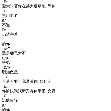
|
Em
|
愛大叫著你在某大遍草地 等你
|
C
無用退避
B7
不過
Em
仍然害羞
-
|
的你
|
Am7
還是顧忌太不
C/D
|
爭氣
|
C/D
|
明知做戲
|
|
G
|
不過不要阻我緊張你 如何令
|
Em
|
你愉快讓我辦妥為你準備 喜愛
|
C
沉默冷靜
B7
的你