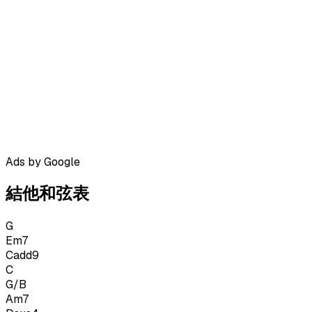
Ads by Google
結他和弦表
G
Em7
Cadd9
C
G/B
Am7