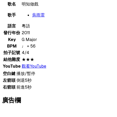
歌名
明知做戲
歌手
吳雨霏
語言
粵語
發行年份
2011
Key
G Major
BPM
♩ = 56
拍子記號
4/4
結他難度
★★★
YouTube
觀看YouTube
空白鍵
播放/暫停
左箭頭
倒退5秒
右箭頭
前進5秒
廣告欄