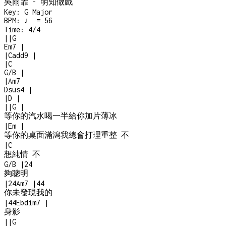
吳雨霏 - 明知做戲
Key:
G Major
BPM:
♩ = 56
Time:
4/4
|
|
G
Em7
|
|
Cadd9
|
|
C
G/B
|
|
Am7
Dsus4
|
|
D
|
|
|
G
|
等你的汽水喝一半給你加片薄冰
|
Em
|
等你的桌面滿潟我總會打理重整 不
|
C
想純情 不
G/B
|
2
4
夠聰明
|
2
4
Am7
|
4
4
你未發現我的
|
4
4
Ebdim7
|
身影
|
|
G