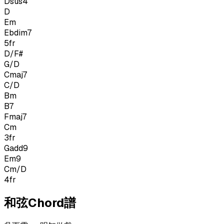
Dsus4
D
Em
Ebdim7
5
fr
D/F#
G/D
Cmaj7
C/D
Bm
B7
Fmaj7
Cm
3
fr
Gadd9
Em9
Cm/D
4
fr
和弦Chord譜