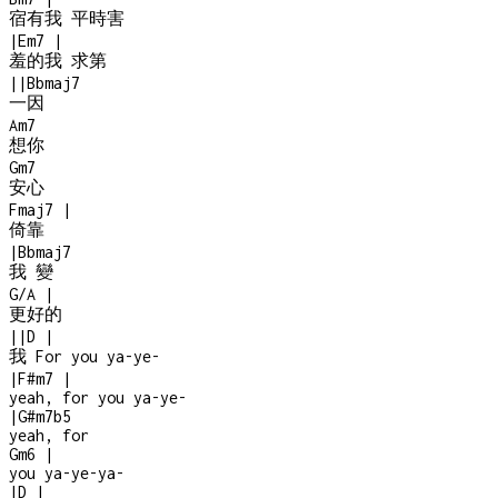
宿有我 平時害
|
Em7
|
羞的我 求第
|
|
Bbmaj7
一因
Am7
想你
Gm7
安心
Fmaj7
|
倚靠
|
Bbmaj7
我 變
G/A
|
更好的
|
|
D
|
我 For you ya-ye-
|
F#m7
|
yeah, for you ya-ye-
|
G#m7b5
yeah, for
Gm6
|
you ya-ye-ya-
|
D
|