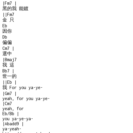
|
Fm7
|
黑的我 能鍍
|
|
Fm7
金 只
Eb
因你
Db
偏偏
Cm7
|
選中
|
Bmaj7
我 這
Bb7
|
世一的
|
|
Eb
|
我 For you ya-ye-
|
Gm7
|
yeah, for you ya-ye-
|
Cm7
yeah, for
Eb/Bb
|
you ya-ye-ya-
|
Abadd9
|
ya-yeah
-