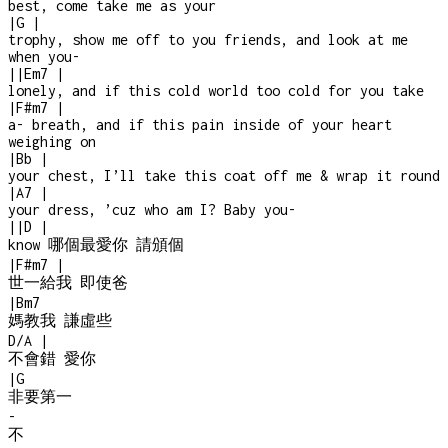
best, come take me as your
|
G
|
trophy, show me off to you friends, and look at me
when you
-
|
|
Em7
|
lonely, and if this cold world too cold for you take
|
F#m7
|
a- breath, and if this pain inside of your heart
weighing on
|
Bb
|
your chest, I’ll take this coat off me & wrap it round
|
A7
|
your dress, ’cuz who am I? Baby you
-
|
|
D
|
know 哪個最愛你 請頒個
|
F#m7
|
世一給我 即使爸
|
Bm7
媽教我 謙虛些
D/A
|
不會錯 愛你
|
G
非要第一
-
不