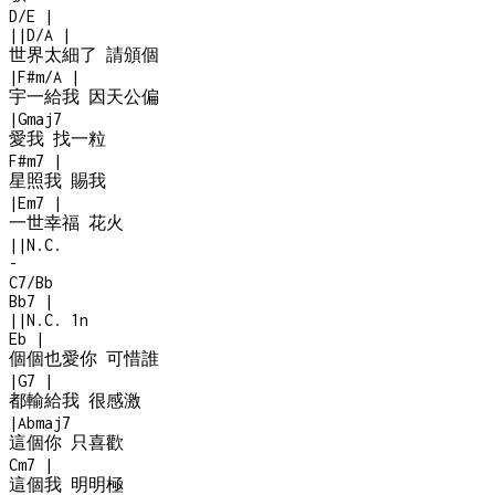
D/E
|
|
|
D/A
|
世界太細了 請頒個
|
F#m/A
|
宇一給我 因天公偏
|
Gmaj7
愛我 找一粒
F#m7
|
星照我 賜我
|
Em7
|
一世幸福 花火
|
|
N.C.
-
C7/Bb
Bb7
|
|
|
N.C.
1n
Eb
|
個個也愛你 可惜誰
|
G7
|
都輸給我 很感激
|
Abmaj7
這個你 只喜歡
Cm7
|
這個我 明明極