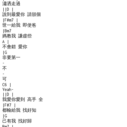
瀟洒走過
|
|
D
|
說到最愛你 請頒個
|
F#m7
|
世一給我 即使爸
|
Bm7
媽教我 謙虛些
A
|
不會錯 愛你
|
G
非要第一
-
不
-
可
C6
|
Yeah
-
|
|
D
|
我愛你愛到 高手 全
|
F#7
|
都輸給我 找好知
|
G
己有我 找好歸
Bm7
|