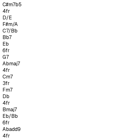
C#m7b5
4
fr
D/E
F#m/A
C7/Bb
Bb7
Eb
6
fr
G7
Abmaj7
4
fr
Cm7
3
fr
Fm7
Db
4
fr
Bmaj7
Eb/Bb
6
fr
Abadd9
4
fr