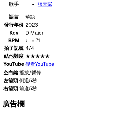
歌手
張天賦
語言
華語
發行年份
2023
Key
D Major
BPM
♩ = 71
拍子記號
4/4
結他難度
★★★★★
YouTube
觀看YouTube
空白鍵
播放/暫停
左箭頭
倒退5秒
右箭頭
前進5秒
廣告欄