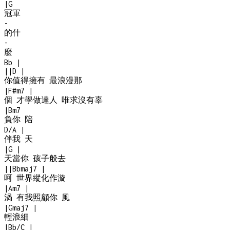
|
G
冠軍
-
的什
-
麼
Bb
|
|
|
D
|
你值得擁有 最浪漫那
|
F#m7
|
個 才學做達人 唯求沒有辜
|
Bm7
負你 陪
D/A
|
伴我 天
|
G
|
天當你 孩子般去
|
|
Bbmaj7
|
呵 世界縱化作漩
|
Am7
|
渦 有我照顧你 風
|
Gmaj7
|
輕浪細
|
Bb/C
|