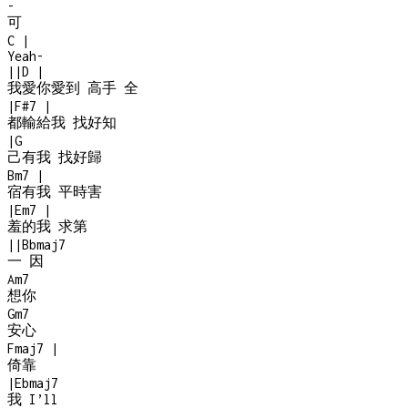
-
可
C
|
Yeah
-
|
|
D
|
我愛你愛到 高手 全
|
F#7
|
都輸給我 找好知
|
G
己有我 找好歸
Bm7
|
宿有我 平時害
|
Em7
|
羞的我 求第
|
|
Bbmaj7
一 因
Am7
想你
Gm7
安心
Fmaj7
|
倚靠
|
Ebmaj7
我 I’ll