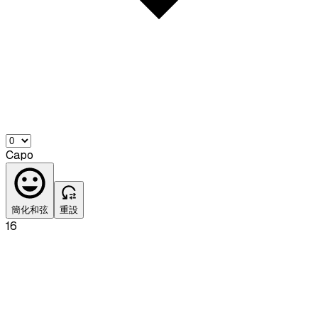
Capo
簡化和弦
重設
16