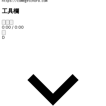
https://comegetchord.com
工具欄
0:00
/
0:00
D