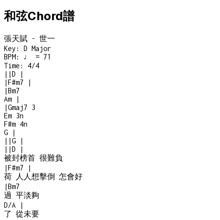
和弦Chord譜
張天賦 - 世一
Key:
D Major
BPM:
♩ = 71
Time:
4/4
|
|
D
|
|
F#m7
|
|
Bm7
Am
|
|
Gmaj7
3
Em
3n
F#m
4n
G
|
|
|
G
|
|
|
D
|
被封榜首 很難負
|
F#m7
|
荷 人人想擊倒 怎會好
|
Bm7
過 平淡夠
D/A
|
了 從未要