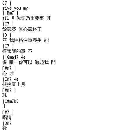
C7
|
give you my
-
|
|
Bm7
|
all 引你笑乃重要事 其
|
C7
|
餘競賽 無心競逐王
|
D
|
座 我性格注重養生 能
|
C7
|
振奮我的事 不
|
|
Gmaj7
4e
多 唯一你可以 激起我 鬥
F#m7
|
心 才
|
Em7
4e
扶搖直上月
F#m7
|
球
|
C#m7b5
上
F#7
|
唱情
|
Bm7
歌