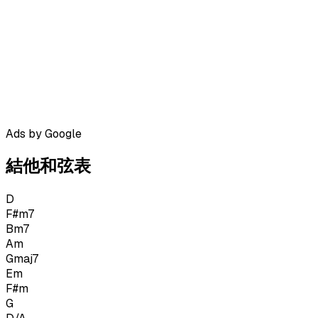
Ads by Google
結他和弦表
D
F#m7
Bm7
Am
Gmaj7
Em
F#m
G