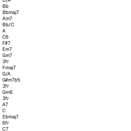
D/A
Bb
Bbmaj7
Am7
Bb/C
A
C6
F#7
Em7
Gm7
3
fr
Fmaj7
G/A
G#m7b5
3
fr
Gm6
3
fr
A7
C
Ebmaj7
6
fr
C7