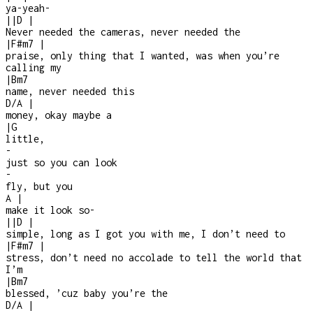
ya-yeah
-
|
|
D
|
Never needed the cameras, never needed the
|
F#m7
|
praise, only thing that I wanted, was when you’re
calling my
|
Bm7
name, never needed this
D/A
|
money, okay maybe a
|
G
little,
-
just so you can look
-
fly, but you
A
|
make it look so
-
|
|
D
|
simple, long as I got you with me, I don’t need to
|
F#m7
|
stress, don’t need no accolade to tell the world that
I’m
|
Bm7
blessed, ’cuz baby you’re the
D/A
|