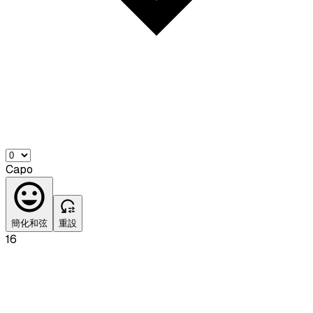
Capo
簡化和弦
重設
16