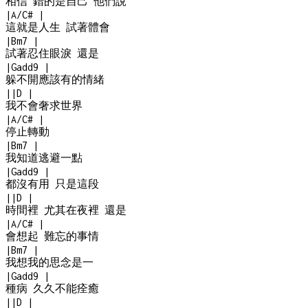
相信 錯的是自己 他們說
|
A/C#
|
這就是人生 試著體會
|
Bm7
|
試著忍住眼淚 還是
|
Gadd9
|
躲不開應該有的情緒
|
|
D
|
我不會奢求世界
|
A/C#
|
停止轉動
|
Bm7
|
我知道逃避一點
|
Gadd9
|
都沒有用 只是這段
|
|
D
|
時間裡 尤其在夜裡 還是
|
A/C#
|
會想起 難忘的事情
|
Bm7
|
我想我的思念是一
|
Gadd9
|
種病 久久不能痊癒
|
|
D
|