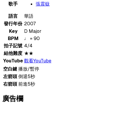
歌手
張震嶽
語言
華語
發行年份
2007
Key
D Major
BPM
♩ = 90
拍子記號
4/4
結他難度
★★
YouTube
觀看YouTube
空白鍵
播放/暫停
左箭頭
倒退5秒
右箭頭
前進5秒
廣告欄