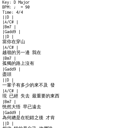
Key:
D Major
BPM:
♩ = 90
Time:
4/4
|
|
D
|
|
A/C#
|
|
Bm7
|
|
Gadd9
|
|
|
D
|
當你在穿山
|
A/C#
|
越嶺的另一邊 我在
|
Bm7
|
孤獨的路上沒有
|
Gadd9
|
盡頭
|
|
D
|
一輩子有多少的來不及 發
|
A/C#
|
現 已經 失去 最重要的東西
|
Bm7
|
恍然大悟 早已遠去
|
Gadd9
|
為何總是在犯錯之後 才肯
|
|
D
|