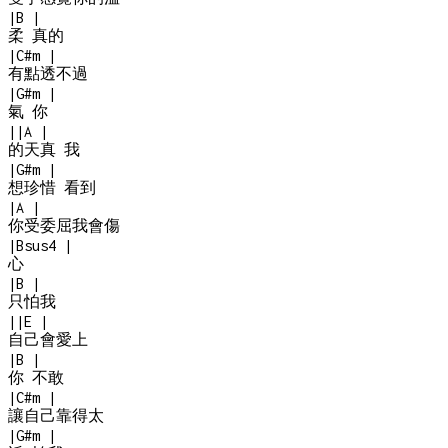
|
B
|
柔 真的
|
C#m
|
有點透不過
|
G#m
|
氣 你
|
|
A
|
的天真 我
|
G#m
|
想珍惜 看到
|
A
|
你受委屈我會傷
|
Bsus4
|
心
|
B
|
只怕我
|
|
E
|
自己會愛上
|
B
|
你 不敢
|
C#m
|
讓自己靠得太
|
G#m
|