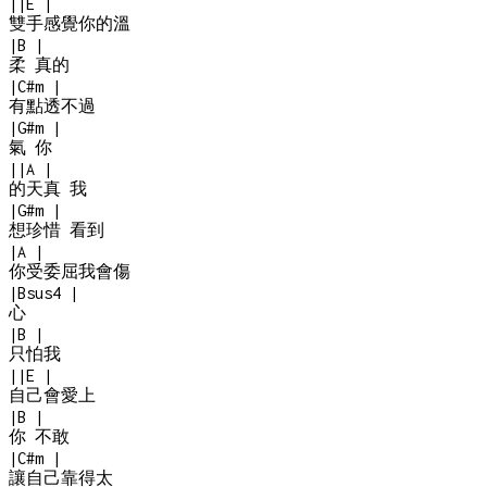
|
|
E
|
雙手感覺你的溫
|
B
|
柔 真的
|
C#m
|
有點透不過
|
G#m
|
氣 你
|
|
A
|
的天真 我
|
G#m
|
想珍惜 看到
|
A
|
你受委屈我會傷
|
Bsus4
|
心
|
B
|
只怕我
|
|
E
|
自己會愛上
|
B
|
你 不敢
|
C#m
|
讓自己靠得太