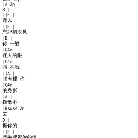
|
A
2n
B
|
|
|
E
|
難以
|
|
E
|
忘記初次見
|
B
|
你 一雙
|
C#m
|
迷人的眼
|
G#m
|
睛 在我
|
|
A
|
腦海裡 你
|
G#m
|
的身影
|
A
|
揮散不
|
Bsus4
2n
去
B
|
握你的
|
|
E
|
雙手感覺你的溫