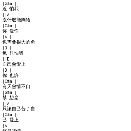
|
G#m
|
近 怕我
|
|
A
|
沒什麼能夠給
|
G#m
|
你 愛你
|
A
|
也需要很大的勇
|
B
|
氣 只怕我
|
|
E
|
自己會愛上
|
B
|
你 也許
|
C#m
|
有天會情不自
|
G#m
|
禁 想念
|
|
A
|
只讓自己苦了自
|
G#m
|
己 愛上
|
A
你是我情