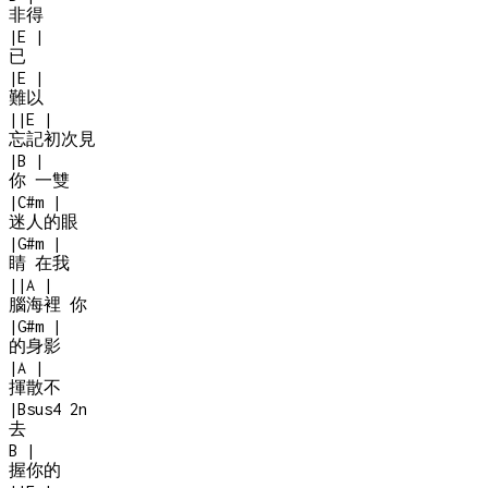
非得
|
E
|
已
|
E
|
難以
|
|
E
|
忘記初次見
|
B
|
你 一雙
|
C#m
|
迷人的眼
|
G#m
|
睛 在我
|
|
A
|
腦海裡 你
|
G#m
|
的身影
|
A
|
揮散不
|
Bsus4
2n
去
B
|
握你的