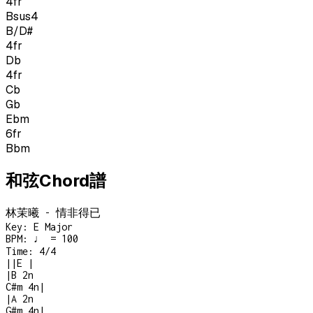
4
fr
Bsus4
B/D#
4
fr
Db
4
fr
Cb
Gb
Ebm
6
fr
Bbm
和弦Chord譜
林茉曦 - 情非得已
Key:
E Major
BPM:
♩ = 100
Time:
4/4
|
|
E
|
|
B
2n
C#m
4n
|
|
A
2n
G#m
4n
|