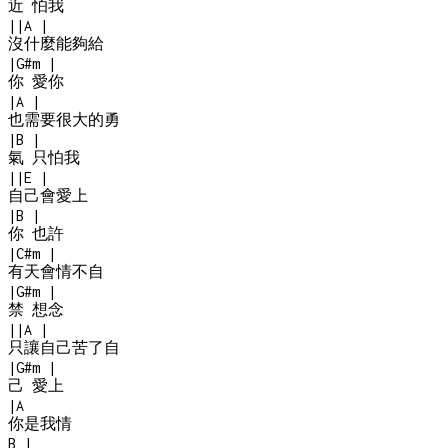
近 怕我
|
|
A
|
沒什麼能夠給
|
G#m
|
你 愛你
|
A
|
也需要很大的勇
|
B
|
氣 只怕我
|
|
E
|
自己會愛上
|
B
|
你 也許
|
C#m
|
有天會情不自
|
G#m
|
禁 想念
|
|
A
|
只讓自己苦了自
|
G#m
|
己 愛上
|
A
你是我情
B
|