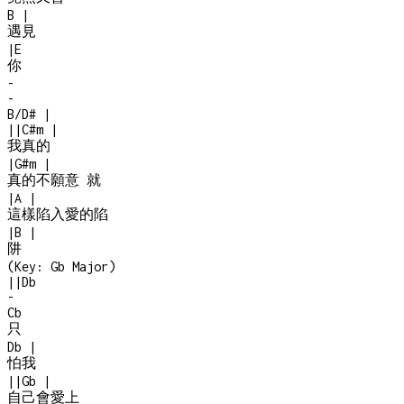
B
|
遇見
|
E
你
-
-
B/D#
|
|
|
C#m
|
我真的
|
G#m
|
真的不願意 就
|
A
|
這樣陷入愛的陷
|
B
|
阱
(Key:
Gb Major
)
|
|
Db
-
Cb
只
Db
|
怕我
|
|
Gb
|
自己會愛上