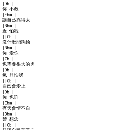
|
Db
|
你 不敢
|
Ebm
|
讓自己靠得太
|
Bbm
|
近 怕我
|
|
Cb
|
沒什麼能夠給
|
Bbm
|
你 愛你
|
Cb
|
也需要很大的勇
|
Db
|
氣 只怕我
|
|
Gb
|
自己會愛上
|
Db
|
你 也許
|
Ebm
|
有天會情不自
|
Bbm
|
禁 想念
|
|
Cb
|