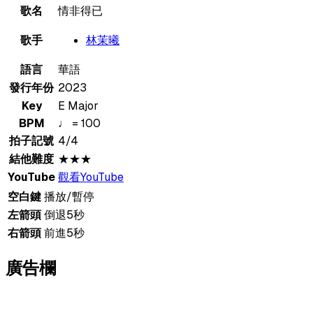
歌名
情非得已
歌手
林茉曦
語言
華語
發行年份
2023
Key
E Major
BPM
♩ = 100
拍子記號
4/4
結他難度
★★★
YouTube
觀看YouTube
空白鍵
播放/暫停
左箭頭
倒退5秒
右箭頭
前進5秒
廣告欄