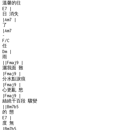
溫馨的往
E7
|
日 消失
|
Am7
|
了
|
Am7
-
F/C
任
Dm
|
雨
|
|
Fmaj9
|
灑我面 難
|
Fmaj9
|
分水點淚痕
|
Fmaj9
|
心更亂 愁
|
Fmaj9
|
絲繞千百段 驟變
|
|
Bm7b5
的 態
E7
|
度 無
|
Bm7b5