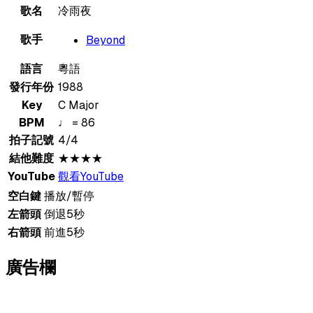
歌名
冷雨夜
歌手
Beyond
語言
粵語
發行年份
1988
Key
C Major
BPM
♩ = 86
拍子記號
4/4
結他難度
★★★★
YouTube
觀看YouTube
空白鍵
播放/暫停
左箭頭
倒退5秒
右箭頭
前進5秒
廣告欄