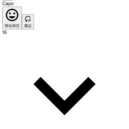
Capo
簡化和弦
重設
16