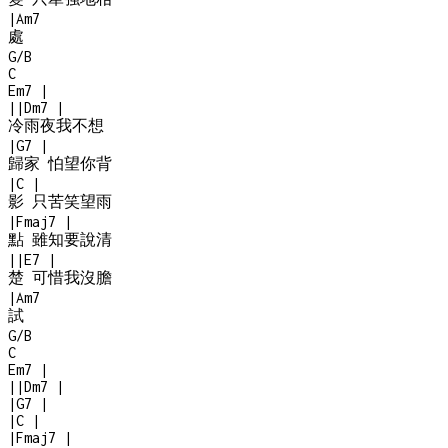
|
Am7
處
G/B
C
Em7
|
|
|
Dm7
|
冷雨夜我不想
|
G7
|
歸家 怕望你背
|
C
|
影 只苦笑望雨
|
Fmaj7
|
點 雖知要說清
|
|
E7
|
楚 可惜我沒膽
|
Am7
試
G/B
C
Em7
|
|
|
Dm7
|
|
G7
|
|
C
|
|
Fmaj7
|