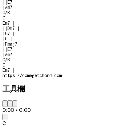
|
|
E7
|
|
Am7
G/B
C
Em7
|
|
|
Dm7
|
|
G7
|
|
C
|
|
Fmaj7
|
|
|
E7
|
|
Am7
G/B
C
Em7
|
https://comegetchord.com
工具欄
0:00
/
0:00
C