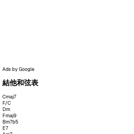
Ads by Google
結他和弦表
Cmaj7
F/C
Dm
Fmaj9
Bm7b5
E7