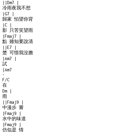
|
|
Dm7
|
冷雨夜我不想
|
G7
|
歸家 怕望你背
|
C
|
影 只苦笑望雨
|
Fmaj7
|
點 雖知要說清
|
|
E7
|
楚 可惜我沒膽
|
Am7
|
試
|
Am7
-
F/C
在
Dm
|
雨
|
|
Fmaj9
|
中漫步 嘗
|
Fmaj9
|
水中的味道
|
Fmaj9
|
仿似是 情