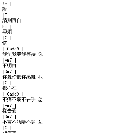
Am
|
說
|
F
請別再自
Fm
|
尋煩
|
G
|
惱
|
|
Cadd9
|
我笑我哭我等待 你
|
Am7
|
不明白
|
Dm7
|
你愛你恨你感慨 我
|
G
|
都不在
|
|
Cadd9
|
不痛不癢不在乎 怎
|
Am7
|
樣去愛
|
Dm7
|
不言不語離不開 互
|
G
|