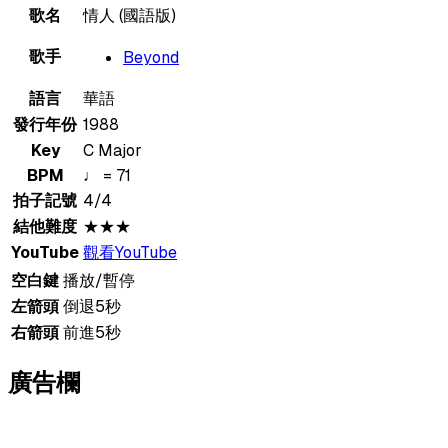
歌名
情人 (國語版)
歌手
Beyond
語言
華語
發行年份
1988
Key
C Major
BPM
♩ = 71
拍子記號
4/4
結他難度
★★★
YouTube
觀看YouTube
空白鍵
播放/暫停
左箭頭
倒退5秒
右箭頭
前進5秒
廣告欄