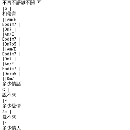
不言不語離不開 互
|
G
|
相傷害
|
|
Am/E
Ebdim7
|
|
Dm7
|
|
Am/E
Ebdim7
|
|
Dm7b5
|
|
|
Am/E
Ebdim7
|
|
Dm7
|
|
Am/E
Ebdim7
|
|
Dm7b5
|
|
|
Dm7
多少情話
G
|
說不來
|
E
多少愛情
Am
|
愛不來
|
F
多少情人