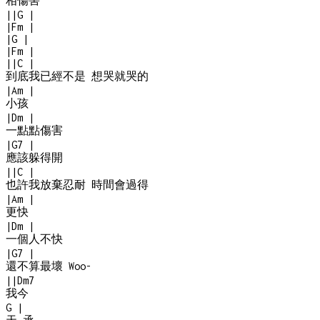
相傷害
|
|
G
|
|
Fm
|
|
G
|
|
Fm
|
|
|
C
|
到底我已經不是 想哭就哭的
|
Am
|
小孩
|
Dm
|
一點點傷害
|
G7
|
應該躲得開
|
|
C
|
也許我放棄忍耐 時間會過得
|
Am
|
更快
|
Dm
|
一個人不快
|
G7
|
還不算最壞 Woo
-
|
|
Dm7
我今
G
|