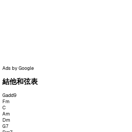
Ads by Google
結他和弦表
Gadd9
Fm
C
Am
Dm
G7