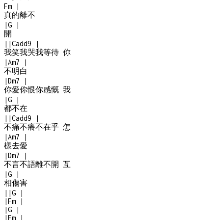
Fm
|
真的離不
|
G
|
開
|
|
Cadd9
|
我笑我哭我等待 你
|
Am7
|
不明白
|
Dm7
|
你愛你恨你感慨 我
|
G
|
都不在
|
|
Cadd9
|
不痛不癢不在乎 怎
|
Am7
|
樣去愛
|
Dm7
|
不言不語離不開 互
|
G
|
相傷害
|
|
G
|
|
Fm
|
|
G
|
|
Fm
|