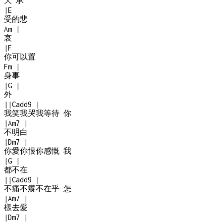
天 承
|
E
受的悲
Am
|
哀
|
F
你可以置
Fm
|
身事
|
G
|
外
|
|
Cadd9
|
我笑我哭我等待 你
|
Am7
|
不明白
|
Dm7
|
你愛你恨你感慨 我
|
G
|
都不在
|
|
Cadd9
|
不痛不癢不在乎 怎
|
Am7
|
樣去愛
|
Dm7
|