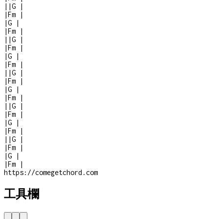
|
|
G
|
|
Fm
|
|
G
|
|
Fm
|
|
|
G
|
|
Fm
|
|
G
|
|
Fm
|
|
|
G
|
|
Fm
|
|
G
|
|
Fm
|
|
|
G
|
|
Fm
|
|
G
|
|
Fm
|
|
|
G
|
|
Fm
|
|
G
|
|
Fm
|
https://comegetchord.com
工具欄