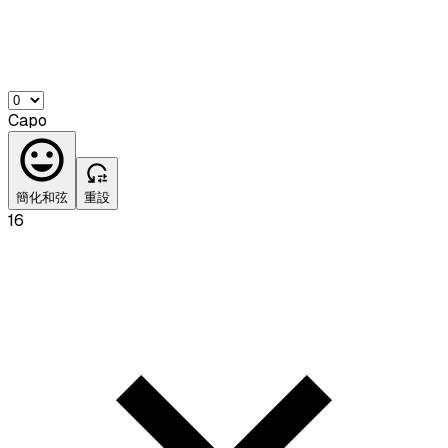
Capo
簡化和弦
重設
16