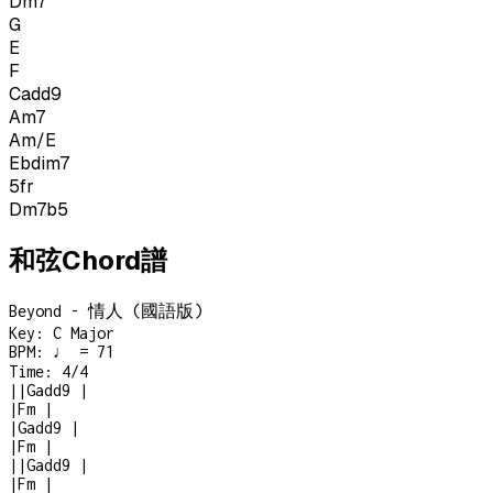
Dm7
G
E
F
Cadd9
Am7
Am/E
Ebdim7
5
fr
Dm7b5
和弦Chord譜
Beyond - 情人 (國語版)
Key:
C Major
BPM:
♩ = 71
Time:
4/4
|
|
Gadd9
|
|
Fm
|
|
Gadd9
|
|
Fm
|
|
|
Gadd9
|
|
Fm
|