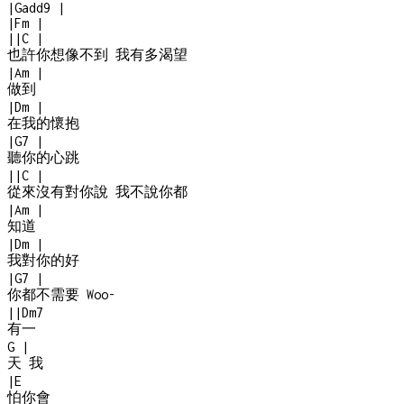
|
Gadd9
|
|
Fm
|
|
|
C
|
也許你想像不到 我有多渴望
|
Am
|
做到
|
Dm
|
在我的懷抱
|
G7
|
聽你的心跳
|
|
C
|
從來沒有對你說 我不說你都
|
Am
|
知道
|
Dm
|
我對你的好
|
G7
|
你都不需要 Woo
-
|
|
Dm7
有一
G
|
天 我
|
E
怕你會