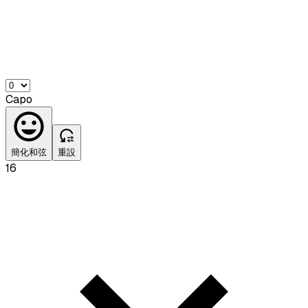
Capo
簡化和弦
重設
16