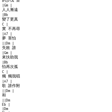
的步伐 望
|
Gm
|
人人漸遠
|
Bb
變了更真
C
|
實 不再尋
|
A7
|
夢 害怕
|
|
Dm
|
失敗 誰
|
Gm
|
來扶助我
|
Bb
怕再次孤
C
|
獨 獨我唱
|
A7
|
歌 誰作附
|
|
Dm
|
和
|
|
Dm
Eb
|
|
Dm