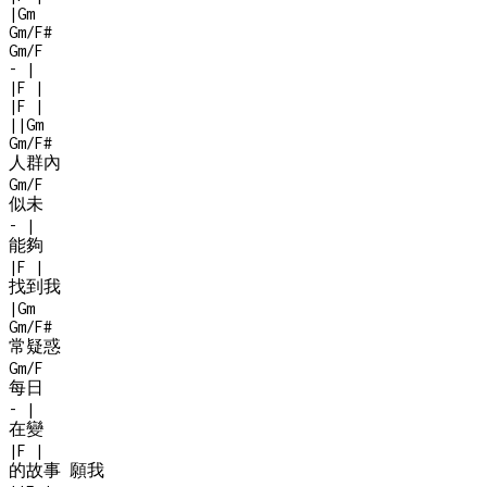
|
Gm
Gm/F#
Gm/F
-
|
|
F
|
|
F
|
|
|
Gm
Gm/F#
人群內
Gm/F
似未
-
|
能夠
|
F
|
找到我
|
Gm
Gm/F#
常疑惑
Gm/F
每日
-
|
在變
|
F
|
的故事 願我