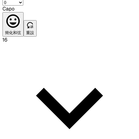
Capo
簡化和弦
重設
16