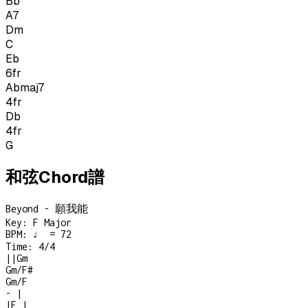
Bb
A7
Dm
C
Eb
6
fr
Abmaj7
4
fr
Db
4
fr
G
和弦Chord譜
Beyond - 願我能
Key:
F Major
BPM:
♩ = 72
Time:
4/4
|
|
Gm
Gm/F#
Gm/F
-
|
|
F
|