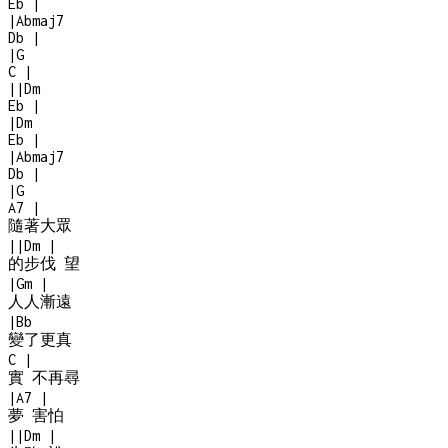
Eb
|
|
Abmaj7
Db
|
|
G
C
|
|
|
Dm
Eb
|
|
Dm
Eb
|
|
Abmaj7
Db
|
|
G
A7
|
隨著大眾
|
|
Dm
|
的步伐 望
|
Gm
|
人人漸遠
|
Bb
變了更真
C
|
實 不再尋
|
A7
|
夢 害怕
|
|
Dm
|