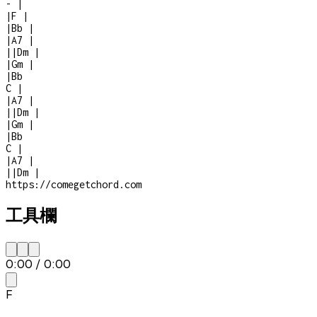
-
|
|
F
|
|
Bb
|
|
A7
|
|
|
Dm
|
|
Gm
|
|
Bb
C
|
|
A7
|
|
|
Dm
|
|
Gm
|
|
Bb
C
|
|
A7
|
|
|
Dm
|
https://comegetchord.com
工具欄
0:00
/
0:00
F