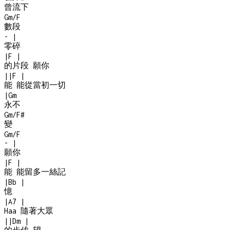
曾流下
Gm/F
數段
-
|
零碎
|
F
|
的片段 願你
|
|
F
|
能 能從當初一切
|
Gm
永不
Gm/F#
變
Gm/F
-
|
願你
|
F
|
能 能留多一絲記
|
Bb
|
憶
|
A7
|
Haa 隨著大眾
|
|
Dm
|