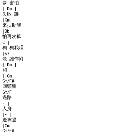
夢 害怕
|
|
Dm
|
失敗 誰
|
Gm
|
來扶助我
|
Bb
怕再次孤
C
|
獨 獨我唱
|
A7
|
歌 誰作附
|
|
Dm
|
和
|
|
Gm
Gm/F#
回頭望
Gm/F
過路
-
|
人身
|
F
|
邊擦過
|
Gm
Gm/F#