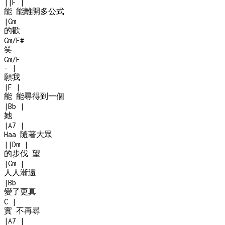
|
|
F
|
能 能離開多公式
|
Gm
的歡
Gm/F#
笑
Gm/F
-
|
願我
|
F
|
能 能尋得到一個
|
Bb
|
她
|
A7
|
Haa 隨著大眾
|
|
Dm
|
的步伐 望
|
Gm
|
人人漸遠
|
Bb
變了更真
C
|
實 不再尋
|
A7
|