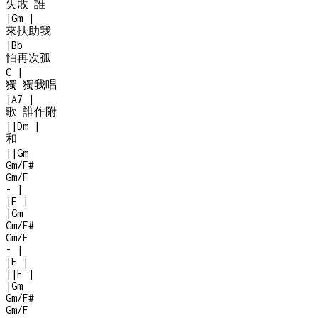
失敗 誰
|
Gm
|
來扶助我
|
Bb
怕再次孤
C
|
獨 獨我唱
|
A7
|
歌 誰作附
|
|
Dm
|
和
|
|
Gm
Gm/F#
Gm/F
-
|
|
F
|
|
Gm
Gm/F#
Gm/F
-
|
|
F
|
|
|
F
|
|
Gm
Gm/F#
Gm/F