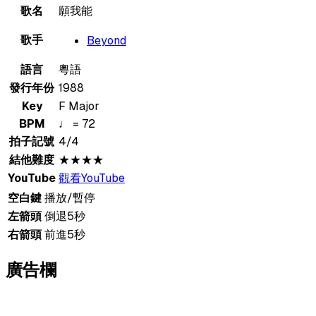
歌名
願我能
歌手
Beyond
語言
粵語
發行年份
1988
Key
F Major
BPM
♩ = 72
拍子記號
4/4
結他難度
★★★★
YouTube
觀看YouTube
空白鍵
播放/暫停
左箭頭
倒退5秒
右箭頭
前進5秒
廣告欄