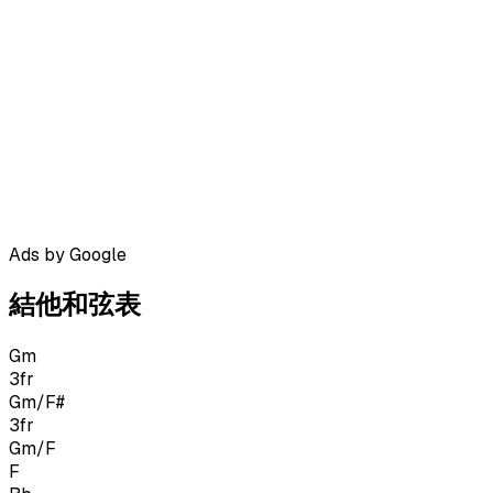
Ads by Google
結他和弦表
Gm
3
fr
Gm/F#
3
fr
Gm/F
F