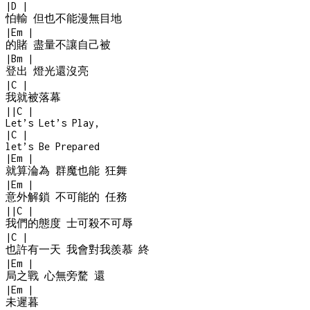
|
D
|
怕輸 但也不能漫無目地
|
Em
|
的賭 盡量不讓自己被
|
Bm
|
登出 燈光還沒亮
|
C
|
我就被落幕
|
|
C
|
Let’s Let’s Play,
|
C
|
let’s Be Prepared
|
Em
|
就算淪為 群魔也能 狂舞
|
Em
|
意外解鎖 不可能的 任務
|
|
C
|
我們的態度 士可殺不可辱
|
C
|
也許有一天 我會對我羨慕 終
|
Em
|
局之戰 心無旁騖 還
|
Em
|
未遲暮