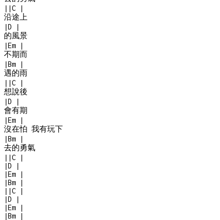
|
|
C
|
沿途上
|
D
|
的風景
|
Em
|
不期而
|
Bm
|
遇的雨
|
|
C
|
想說後
|
D
|
會有期
|
Em
|
沒在怕 我有玩下
|
Bm
|
去的勇氣
|
|
C
|
|
D
|
|
Em
|
|
Bm
|
|
|
C
|
|
D
|
|
Em
|
|
Bm
|