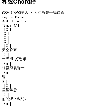
和弦Chord譜
BOOM！怪物星人 - 人生就是一場遊戲
Key:
G Major
BPM:
♩ = 130
Time:
4/4
|
|
G
|
|
G
|
|
C
|
|
G
|
|
|
C
|
天空吹來
|
D
|
一陣風 好想飛
|
Em
|
到雲層裏躲一
|
Em
躲
D
|
|
|
C
|
星星焦急
|
D
|
的閃爍 催著我
|
Em
|