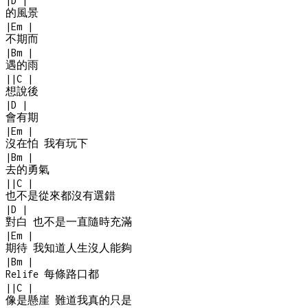
|
D
|
的風景
|
Em
|
不期而
|
Bm
|
遇的雨
|
|
C
|
想說後
|
D
|
會有期
|
Em
|
沒在怕 我有玩下
|
Bm
|
去的勇氣
|
|
C
|
也不是從來都沒有選錯
|
D
|
對白 也不是一直隨時充滿
|
Em
|
期待 我知道人生沒人能夠
|
Bm
|
Relife 每條路口都
|
|
C
|
像是懸崖 難道我真的只是