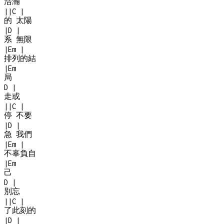
浩瀚
|
|
C
|
的 太陽
|
D
|
系 無限
|
Em
|
排列的結
|
Em
局
D
|
走或
|
|
C
|
停 不要
|
D
|
急 我們
|
Em
|
不辜負自
|
Em
己
D
|
別忘
|
|
C
|
了此刻的
|
D
|