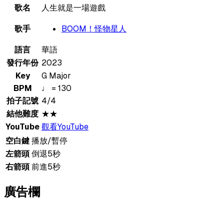
歌名
人生就是一場遊戲
歌手
BOOM！怪物星人
語言
華語
發行年份
2023
Key
G Major
BPM
♩ = 130
拍子記號
4/4
結他難度
★★
YouTube
觀看YouTube
空白鍵
播放/暫停
左箭頭
倒退5秒
右箭頭
前進5秒
廣告欄