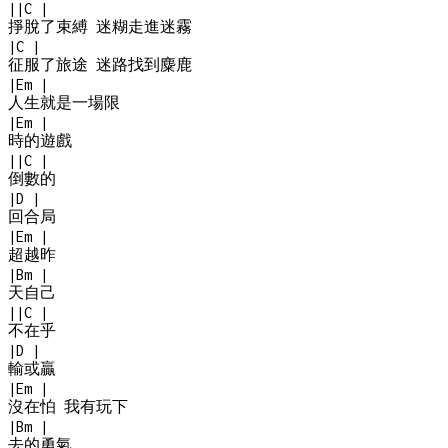
|
|
C
|
掙脫了束縛 迷糊走進迷霧
|
C
|
征服了旅途 迷路找到麋鹿
|
Em
|
人生就是一場限
|
Em
|
時的遊戲
|
|
C
|
倒數的
|
D
|
回合局
|
Em
|
超越昨
|
Bm
|
天自己
|
|
C
|
不在乎
|
D
|
輸或贏
|
Em
|
沒在怕 我有玩下
|
Bm
|
去的勇氣