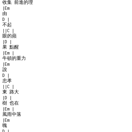
收集 前進的理
|
Em
由
D
|
不起
|
|
C
|
眼的蘋
|
D
|
果 點醒
|
Em
|
牛頓的重力
|
Em
說
D
|
忠孝
|
|
C
|
東 路大
|
D
|
樹 也在
|
Em
|
風雨中落
|
Em
魄
D
|