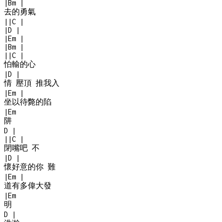
|
Bm
|
去的勇氣
|
|
C
|
|
D
|
|
Em
|
|
Bm
|
|
|
C
|
怕輸的心
|
D
|
情 壓頂 推我入
|
Em
|
坐以待斃的陷
|
Em
阱
D
|
|
|
C
|
閉嘴吧 不
|
D
|
懷好意的你 難
|
Em
|
道有多偉大發
|
Em
明
D
|