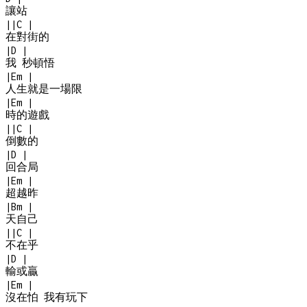
讓站
|
|
C
|
在對街的
|
D
|
我 秒頓悟
|
Em
|
人生就是一場限
|
Em
|
時的遊戲
|
|
C
|
倒數的
|
D
|
回合局
|
Em
|
超越昨
|
Bm
|
天自己
|
|
C
|
不在乎
|
D
|
輸或贏
|
Em
|
沒在怕 我有玩下