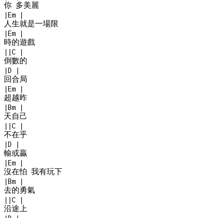
你 多美麗
|
Em
|
人生就是一場限
|
Em
|
時的遊戲
|
|
C
|
倒數的
|
D
|
回合局
|
Em
|
超越昨
|
Bm
|
天自己
|
|
C
|
不在乎
|
D
|
輸或贏
|
Em
|
沒在怕 我有玩下
|
Bm
|
去的勇氣
|
|
C
|
沿途上