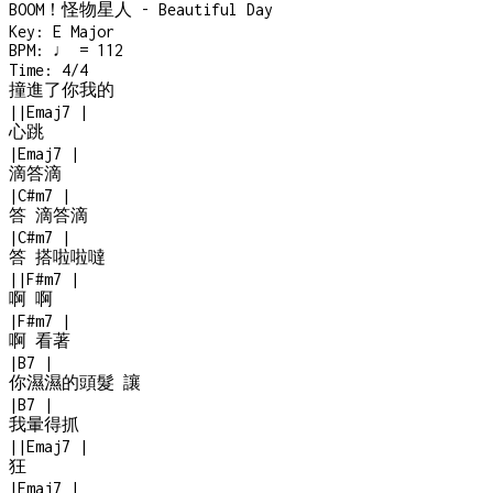
BOOM！怪物星人 - Beautiful Day
Key:
E Major
BPM:
♩ = 112
Time:
4/4
撞進了你我的
|
|
Emaj7
|
心跳
|
Emaj7
|
滴答滴
|
C#m7
|
答 滴答滴
|
C#m7
|
答 搭啦啦噠
|
|
F#m7
|
啊 啊
|
F#m7
|
啊 看著
|
B7
|
你濕濕的頭髮 讓
|
B7
|
我暈得抓
|
|
Emaj7
|
狂
|
Emaj7
|