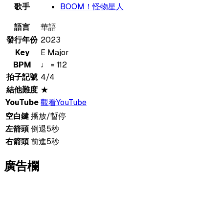
歌手
BOOM！怪物星人
語言
華語
發行年份
2023
Key
E Major
BPM
♩ = 112
拍子記號
4/4
結他難度
★
YouTube
觀看YouTube
空白鍵
播放/暫停
左箭頭
倒退5秒
右箭頭
前進5秒
廣告欄