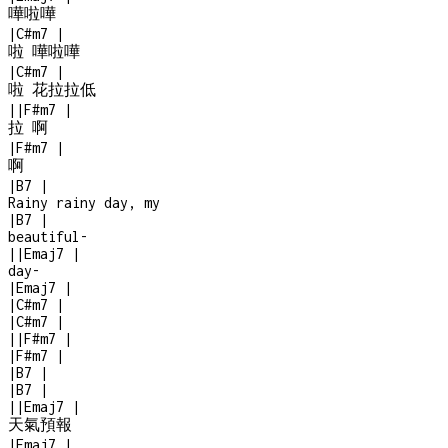
嘩啦嘩
|
C#m7
|
啦 嘩啦嘩
|
C#m7
|
啦 花拉拉低
|
|
F#m7
|
拉 啊
|
F#m7
|
啊
|
B7
|
Rainy rainy day, my
|
B7
|
beautiful
-
|
|
Emaj7
|
day
-
|
Emaj7
|
|
C#m7
|
|
C#m7
|
|
|
F#m7
|
|
F#m7
|
|
B7
|
|
B7
|
|
|
Emaj7
|
天氣預報
|
Emaj7
|