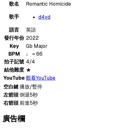
歌名
Romantic Homicide
歌手
d4vd
語言
英語
發行年份
2022
Key
Gb Major
BPM
♩ = 66
拍子記號
4/4
結他難度
★
YouTube
觀看YouTube
空白鍵
播放/暫停
左箭頭
倒退5秒
右箭頭
前進5秒
廣告欄