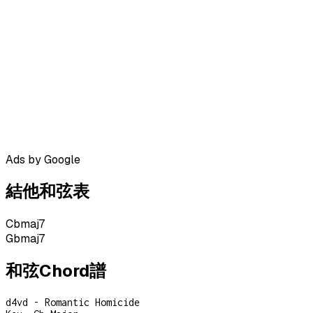
Ads by Google
結他和弦表
Cbmaj7
Gbmaj7
和弦Chord譜
d4vd - Romantic Homicide