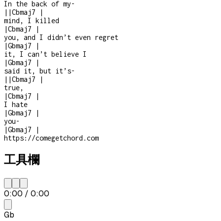
In the back of my
-
|
|
Cbmaj7
|
mind, I killed
|
Cbmaj7
|
you, and I didn’t even regret
|
Gbmaj7
|
it, I can’t believe I
|
Gbmaj7
|
said it, but it’s
-
|
|
Cbmaj7
|
true,
|
Cbmaj7
|
I hate
|
Gbmaj7
|
you
-
|
Gbmaj7
|
https://comegetchord.com
工具欄
0:00
/
0:00
Gb