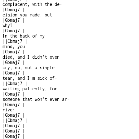
complacent, with the de
-
|
Cbmaj7
|
cision you made, but
|
Gbmaj7
|
why?
|
Gbmaj7
|
In the back of my
-
|
|
Cbmaj7
|
mind, you
|
Cbmaj7
|
died, and I didn’t even
|
Gbmaj7
|
cry, no, not a single
|
Gbmaj7
|
tear, and I’m sick of
-
|
|
Cbmaj7
|
waiting patiently, for
|
Cbmaj7
|
someone that won’t even ar
-
|
Gbmaj7
|
rive
-
|
Gbmaj7
|
|
|
Cbmaj7
|
|
Cbmaj7
|
|
Gbmaj7
|
|
Gbmaj7
|