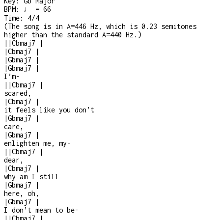
Key:
Gb Major
BPM:
♩ = 66
Time:
4/4
(
The song is in A=446 Hz, which is 0.23 semitones
higher than the standard A=440 Hz.
)
|
|
Cbmaj7
|
|
Cbmaj7
|
|
Gbmaj7
|
|
Gbmaj7
|
I’m
-
|
|
Cbmaj7
|
scared,
|
Cbmaj7
|
it feels like you don’t
|
Gbmaj7
|
care,
|
Gbmaj7
|
enlighten me, my
-
|
|
Cbmaj7
|
dear,
|
Cbmaj7
|
why am I still
|
Gbmaj7
|
here, oh,
|
Gbmaj7
|
I don’t mean to be
-
|
|
Cbmaj7
|