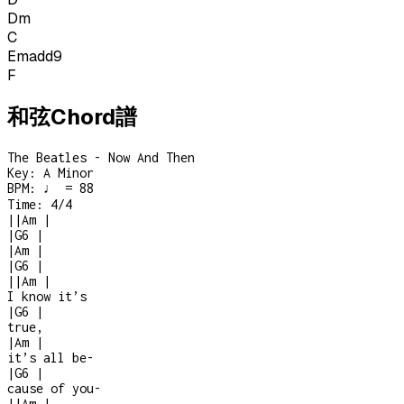
Dm
C
Emadd9
F
和弦Chord譜
The Beatles - Now And Then
Key:
A Minor
BPM:
♩ = 88
Time:
4/4
|
|
Am
|
|
G6
|
|
Am
|
|
G6
|
|
|
Am
|
I know it’s
|
G6
|
true,
|
Am
|
it’s all be
-
|
G6
|
cause of you
-
|
|
Am
|