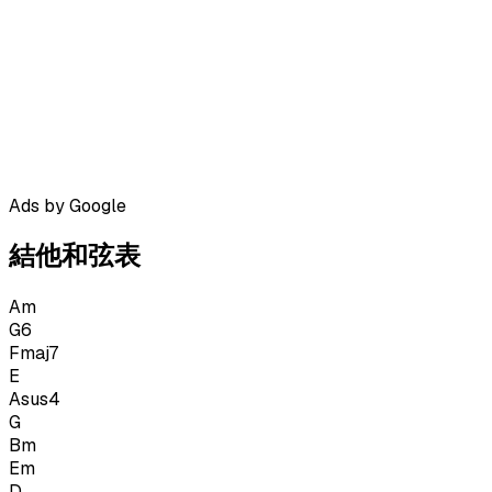
Ads by Google
結他和弦表
Am
G6
Fmaj7
E
Asus4
G
Bm
Em
D