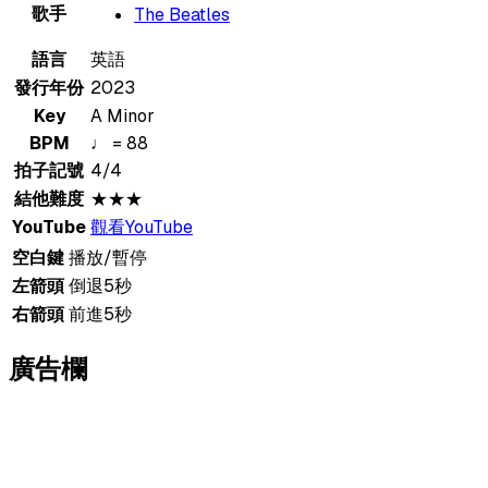
歌手
The Beatles
語言
英語
發行年份
2023
Key
A Minor
BPM
♩ = 88
拍子記號
4/4
結他難度
★★★
YouTube
觀看YouTube
空白鍵
播放/暫停
左箭頭
倒退5秒
右箭頭
前進5秒
廣告欄