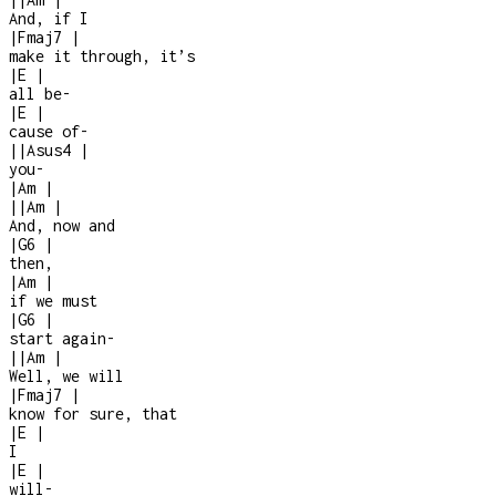
And, if I
|
Fmaj7
|
make it through, it’s
|
E
|
all be
-
|
E
|
cause of
-
|
|
Asus4
|
you
-
|
Am
|
|
|
Am
|
And, now and
|
G6
|
then,
|
Am
|
if we must
|
G6
|
start again
-
|
|
Am
|
Well, we will
|
Fmaj7
|
know for sure, that
|
E
|
I
|
E
|
will
-